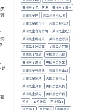
解
中
作
之
美國黑金使用方法
美國黑金價格
析〉
用
壹天
一」
中
完
係
行諮
美國黑金剛
美國黑金剛壯陽
整
邊
評
層
美國黑金副作用
美國黑金功效
測
意
指
思，
美國黑金台灣官網
美國黑金吃法
健
南〉
邊
中
類
麽問
美國黑金哪裡買
美國黑金哪買
人
咋
先
美國黑金壯陽藥
美國黑金好嗎
啱
美國黑金官網
美國黑金心得
食〉
中
拉非
美國黑金成分
美國黑金效果
有助
美國黑金有效嗎
美國黑金正品
美國黑金無效
美國黑金用法
美國黑金真假
美國黑金真偽
美國黑金藥局
美國黑金評價
隨著
腎虛
補腎壯陽
西地那非
陰莖增大
陰莖短小
陽痿早洩