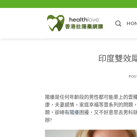
Skip
to
content
HO
印度雙效犀
POS
陽痿是任何年齡段的男性都可能患上的壹
康，夫妻感情，家庭幸福等壹系列的問題
題，卻總有
陽痿
困擾，又不好意思去男科
辦?