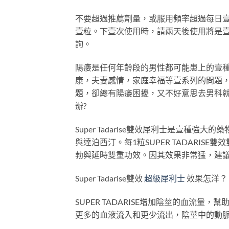
不要超過推薦劑量，或服用頻率超過每日
壹粒。下壹次使用時，請兩天後使用將是
詢。
陽痿是任何年齡段的男性都可能患上的壹
康，夫妻感情，家庭幸福等壹系列的問題
題，卻總有陽痿困擾，又不好意思去男科就
辦?
Super Tadarise雙效犀利士是壹種強大的
與達泊西汀。每1粒SUPER TADARISE
勃與延時雙重功效。因其效果非常猛，建議
Super Tadarise雙效
超級犀利士
效果怎洋？
SUPER TADARISE增加陰莖的血流
更多的血液流入和更少流出，陰莖中的動