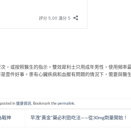
壹次，或按照醫生的指示。雙效犀利士只用成年男性，使用頻率
將是壹件好事。患有心臟疾病和血壓有問題的情況下，需要與醫
 posted in
健康資訊
. Bookmark the
permalink
.
為戰神
早洩“黃金”藥必利勁吃法——從30mg劑量開始！