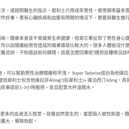
壹次，或按照醫生的指示。犀利士只用成年男性，使用頻率最多
壹件好事。患有心臟疾病和血壓有問題的情況下，需要與醫生進
種病。陽痿本身並不會威脅生命健康，但是它牽扯到了男性身心
，所以說陽痿給男性造成的傷害還是比較大的。很多人體檢沒什
醫咨詢，不知道該如何調理。這是怎麽回事呢?遇到這種情況該
藥物，可以幫助男性治療陽痿和早洩。 Super Tadarise成份為他達
雙效雙效犀利士包含他達拉非40mg(1粒犀利士)+ 達泊西汀60mg，具
房事提前1-3小時服用，並且配壹大杯溫開水。
量，幫助更多的血液流入陰莖，就像自然發生的，當壹個人被性刺激。
脈擴大，導致勃起。