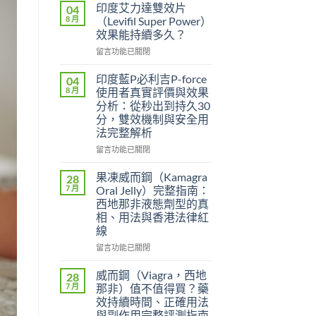
印度艾力達雙效片
04
8 月
（Levifil Super Power）
效果能持續多久？
在
留言功能已關閉
〈印
度
印度藍P必利吉P-force
04
艾
8 月
使用者真實評價與效果
力
分析：從秒出到持久30
達
分，雙效機制與安全用
雙
法完整解析
效
片
在
留言功能已關閉
（Levifil
〈印
Super
度
果凍威而鋼（Kamagra
28
Power）
藍
7 月
Oral Jelly）完整指南：
效
P
西地那非液態劑型的真
果
必
相、用法與香港法律紅
能
利
線
持
吉
續
P-
在
留言功能已關閉
多
force
〈果
久？〉
使
凍
威而鋼（Viagra，西地
28
中
用
威
7 月
那非）值不值得買？藥
者
而
效持續時間、正確用法
真
鋼
與副作用完整評測指南