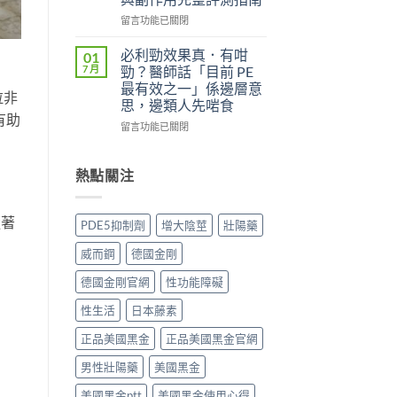
實
（Kamagra
評
Oral
在
留言功能已關閉
價
Jelly）
〈威
與
完
而
必利勁效果真．有咁
01
效
整
鋼
7 月
勁？醫師話「目前 PE
果
指
（Viagra，
最有效之一」係邊層意
分
南：
拉非
西
思，邊類人先啱食
析：
西
地
有助
從
地
那
在
留言功能已關閉
秒
那
非）
〈必
出
非
值
利
到
液
不
勁
熱點關注
持
態
值
效
久
劑
得
果
30
型
買？
真．
隨著
PDE5抑制劑
增大陰莖
壯陽藥
分，
的
藥
有
雙
真
效
咁
威而鋼
德國金剛
效
相、
持
勁？
機
用
續
醫
德國金剛官網
性功能障礙
制
法
時
師
與
與
間、
話
性生活
日本藤素
安
香
正
「目
全
港
確
前
正品美國黑金
正品美國黑金官網
用
法
用
PE
法
律
男性壯陽藥
美國黑金
法
最
完
紅
與
有
整
美國黑金ptt
美國黑金使用心得
線〉
副
效