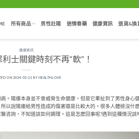
ME
所有商品
男性壯陽
迷情春藥
健康資訊
退貨&換
健康資訊
利士關鍵時刻不再“軟”！
TED ON
2024-03-21
BY
HEALTHLOVE
種病。陽痿本身並不會威脅生命健康，但是它牽扯到了男性身心
，所以說陽痿給男性造成的傷害還是比較大的。很多人體檢沒什
就醫咨詢，不知道該如何調理。這是怎麽回事呢?遇到這種情況該