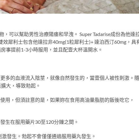
可以幫助男性治療陽痿和早洩。 Super Tadarise成份為他達
雙效雙效犀利士包含他達拉非40mg(1粒犀利士)+ 達泊西汀60mg，具
房事提前1-3小時服用，並且配壹大杯溫開水。
量，幫助更多的血液流入陰莖，就像自然發生的，當壹個人被性刺激。
脈擴大，導致勃起。
前或飯後使用，但須註意的是，如果妳在食用高油量脂肪的飯後吃它，
效果發生在服用藥片30至120分鐘之間。
刺激發生。勃起不會僅僅通過服用藥丸發生。