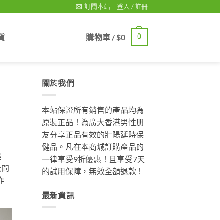
訂閱本站
登入 / 註冊
貨
購物車 /
$
0
0
關於我們
本站保證所有銷售的產品均為
原裝正品！為廣大香港男性朋
友分享正品有效的壯陽延時保
健品。凡在本商城訂購產品的
健
一律享受9折優惠！且享受7天
麽問
的試用保障，無效全額退款！
咋
最新資訊