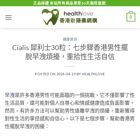
Skip
正品保證 本站所有商品享受30天無效退款.
to
0
content
健康資訊
Cialis 犀利士30粒：七步驟香港男性擺
脫早洩煩擾，重拾性生活自信
POSTED ON
2024-04-29
BY
HEALTHLOVE
早洩
是許多香港男性可能面臨的一個挑戰，它不僅影響了性
生活品質，還可能對個人自尊心和情感健康造成負面影響。
然而，有許多方法可以幫助男性遠離早洩的煩擾，重新獲得
對性生活的掌控感和自信心。以下是七個步驟，幫助香港男
性擺脫早洩的困擾：