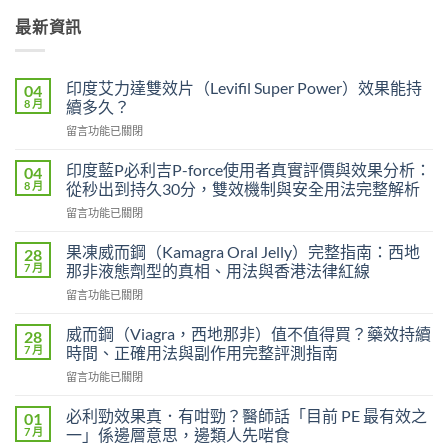
最新資訊
印度艾力達雙效片（Levifil Super Power）效果能持
04
8 月
續多久？
在
留言功能已關閉
〈印
度
印度藍P必利吉P-force使用者真實評價與效果分析：
04
艾
8 月
從秒出到持久30分，雙效機制與安全用法完整解析
力
在
留言功能已關閉
達
〈印
雙
度
效
果凍威而鋼（Kamagra Oral Jelly）完整指南：西地
28
藍
片
7 月
那非液態劑型的真相、用法與香港法律紅線
P
（Levifil
在
留言功能已關閉
必
Super
〈果
利
Power）
凍
吉
威而鋼（Viagra，西地那非）值不值得買？藥效持續
28
效
威
P-
7 月
時間、正確用法與副作用完整評測指南
果
而
force
能
在
留言功能已關閉
鋼
使
持
〈威
（Kamagra
用
續
而
Oral
必利勁效果真．有咁勁？醫師話「目前 PE 最有效之
01
者
多
鋼
Jelly）
7 月
一」係邊層意思，邊類人先啱食
真
久？〉
（Viagra，
完