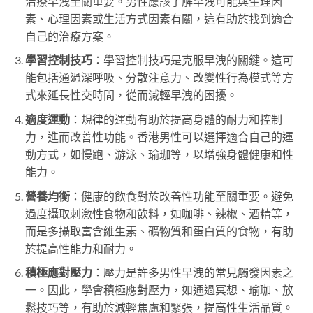
治療早洩至關重要。男性應該了解早洩可能與生理因
素、心理因素或生活方式因素有關，這有助於找到適合
自己的治療方案。
學習控制技巧
：學習控制技巧是克服早洩的關鍵。這可
能包括通過深呼吸、分散注意力、改變性行為模式等方
式來延長性交時間，從而減輕早洩的困擾。
適度運動
：規律的運動有助於提高身體的耐力和控制
力，進而改善性功能。香港男性可以選擇適合自己的運
動方式，如慢跑、游泳、瑜珈等，以增強身體健康和性
能力。
營養均衡
：健康的飲食對於改善性功能至關重要。避免
過度攝取刺激性食物和飲料，如咖啡、辣椒、酒精等，
而是多攝取富含維生素、礦物質和蛋白質的食物，有助
於提高性能力和耐力。
積極應對壓力
：壓力是許多男性早洩的常見觸發因素之
一。因此，學會積極應對壓力，如通過冥想、瑜珈、放
鬆技巧等，有助於減輕焦慮和緊張，提高性生活品質。