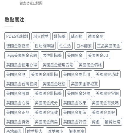
實
中
在
留言功能已關閉
西
整
評
〈必
地
指
價
利
那
南：
與
勁
熱點關注
非）
西
效
效
值
地
果
果
不
那
分
真．
值
非
PDE5抑制劑
增大陰莖
壯陽藥
威而鋼
德國金剛
析：
有
得
液
從
咁
買？
態
德國金剛官網
性功能障礙
性生活
日本藤素
正品美國黑金
秒
勁？
藥
劑
出
醫
效
正品美國黑金官網
男性壯陽藥
美國黑金
美國黑金ptt
型
到
師
持
的
持
話
美國黑金使用心得
美國黑金使用方法
美國黑金價格
續
真
久
「目
時
相、
30
前
美國黑金剛
美國黑金剛壯陽
美國黑金副作用
美國黑金功效
間、
用
分，
PE
正
法
雙
美國黑金台灣官網
美國黑金吃法
美國黑金哪裡買
最
確
與
效
有
用
香
機
美國黑金哪買
美國黑金壯陽藥
美國黑金好嗎
美國黑金官網
效
法
港
制
之
與
法
與
美國黑金心得
美國黑金成分
美國黑金效果
美國黑金有效嗎
一」
副
律
安
係
作
紅
全
美國黑金正品
美國黑金無效
美國黑金用法
美國黑金真假
邊
用
線〉
用
層
完
中
美國黑金真偽
美國黑金藥局
美國黑金評價
腎虛
補腎壯陽
法
意
整
完
思，
評
西地那非
陰莖增大
陰莖短小
陽痿早洩
整