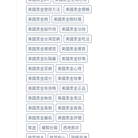
解
中
作
之
美國黑金使用方法
美國黑金價格
析〉
用
一」
中
完
係
美國黑金剛
美國黑金剛壯陽
整
邊
評
層
美國黑金副作用
美國黑金功效
測
意
指
思，
美國黑金台灣官網
美國黑金吃法
南〉
邊
中
類
美國黑金哪裡買
美國黑金哪買
人
先
美國黑金壯陽藥
美國黑金好嗎
啱
美國黑金官網
美國黑金心得
食〉
中
美國黑金成分
美國黑金效果
美國黑金有效嗎
美國黑金正品
美國黑金無效
美國黑金用法
美國黑金真假
美國黑金真偽
美國黑金藥局
美國黑金評價
腎虛
補腎壯陽
西地那非
陰莖增大
陰莖短小
陽痿早洩