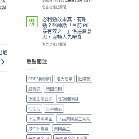
實
（Kamagra
評
Oral
權證
在
留言功能已關閉
價
Jelly）
〈威
與
完
而
必利勁效果真．有咁
01
效
整
鋼
7 月
勁？醫師話「目前 PE
果
指
（Viagra，
最有效之一」係邊層意
分
南：
西
思，邊類人先啱食
析：
西
地
從
地
那
在
留言功能已關閉
秒
那
非）
〈必
出爐
出
非
值
利
到
液
不
勁
熱點關注
持
態
值
效
久
劑
得
果
30
型
買？
真．
PDE5抑制劑
增大陰莖
壯陽藥
分，
的
藥
有
雙
真
效
咁
威而鋼
德國金剛
效
相、
持
勁？
機
用
續
醫
德國金剛官網
性功能障礙
制
法
時
師
與
與
間、
話
性生活
日本藤素
安
香
正
「目
全
港
確
前
正品美國黑金
正品美國黑金官網
用
法
用
PE
法
律
男性壯陽藥
美國黑金
法
最
完
紅
與
有
整
美國黑金ptt
美國黑金使用心得
線〉
副
效