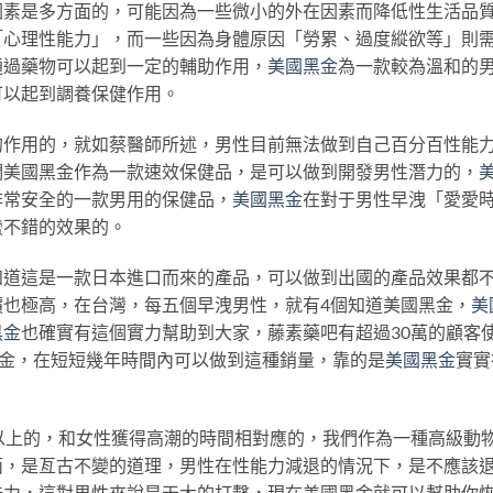
因素是多方面的，可能因為一些微小的外在因素而降低性生活品
「心理性能力」，而一些因為身體原因「勞累、過度縱欲等」則
通過藥物可以起到一定的輔助作用，
美國黑金
為一款較為溫和的
可以起到調養保健作用。
的作用的，就如蔡醫師所述，男性目前無法做到自己百分百性能
們美國黑金作為一款速效保健品，是可以做到開發男性潛力的，
非常安全的一款男用的保健品，
美國黑金
在對于男性早洩「愛愛
蠻不錯的效果的。
知道這是一款日本進口而來的產品，可以做到出國的產品效果都
價
也極高，在台灣，每五個早洩男性，就有4個知道美國黑金，
美
黑金
也確實有這個實力幫助到大家，藤素藥吧有超過30萬的顧客
黑金，在短短幾年時間內可以做到這種銷量，靠的是
美國黑金
實實
以上的，和女性獲得高潮的時間相對應的，我們作為一種高級動
面，是亙古不變的道理，男性在性能力減退的情況下，是不應該
能力，這對男性來說是天大的打擊，現在美國黑金就可以幫助你