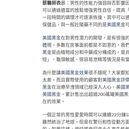
蔡醫師表示
：男性的性能力強弱與否影響
可以通過適當的放鬆增強男性自信，提高
一段時間的調理才可逐漸恢復，其中可以
保健品，與一般壯陽藥不同的是
美國黑金
美國黑金
在對男性潛力的開發，是有很強
體現，多數在房事面前都是不如意的，我
黑金
是由植物成分和中藥成分構成的，是
短」、龜頭敏感、很容易泄精等情況是有
為什麼講
美國黑金效果
很不錯呢？大家都
太差，而且實際使用的顧客對
美國黑金評
黑金
在治療早洩領域已經深入人心，
美國
美國黑金
，累計售出出超過200萬罐美國
在的效果。
一個正常的男性愛愛時間可以連續22分鐘
雖然統治了地球，但是在繁衍和性從動方
的，如果這樣，很快將會迎來永久喪失性