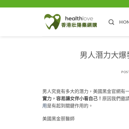
Skip
to
content
HO
男人潛力大爆
POS
男人究竟有多大的潛力，美國黑金官網有
實力，容易讓女伴小看自己！
原因我們邀
用
是有起到關鍵作用的。
美國黑金蔡醫師