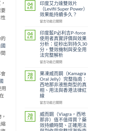
質，
印度艾力達雙效片
04
8 月
（Levifil Super Power）
需要
效果能持續多久？
男性
在
留言功能已關閉
〈印
度
印度藍P必利吉P-force
04
艾
力的
8 月
使用者真實評價與效果
力
分析：從秒出到持久30
美國
達
分，雙效機制與安全用
雙
時間
法完整解析
效
片
在
留言功能已關閉
（Levifil
〈印
Super
度
果凍威而鋼（Kamagra
不會
28
Power）
藍
7 月
Oral Jelly）完整指南：
國
效
P
西地那非液態劑型的真
果
必
使用
相、用法與香港法律紅
能
利
在
線
持
吉
續
P-
在
留言功能已關閉
多
force
〈果
久？〉
使
凍
威而鋼（Viagra，西地
28
物，
中
用
威
7 月
那非）值不值得買？藥
者
而
退縮
效持續時間、正確用法
真
鋼
與副作用完整評測指南
恢復