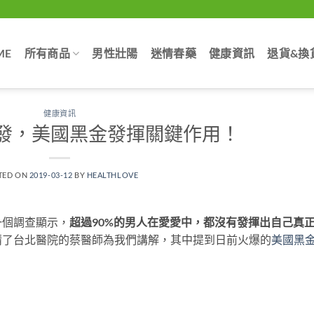
ME
所有商品
男性壯陽
迷情春藥
健康資訊
退貨&換
健康資訊
發，美國黑金發揮關鍵作用！
TED ON
2019-03-12
BY
HEALTHLOVE
一個調查顯示，
超過90%的男人在愛愛中，都沒有發揮出自己真
請了台北醫院的蔡醫師為我們講解，其中提到日前火爆的
美國黑