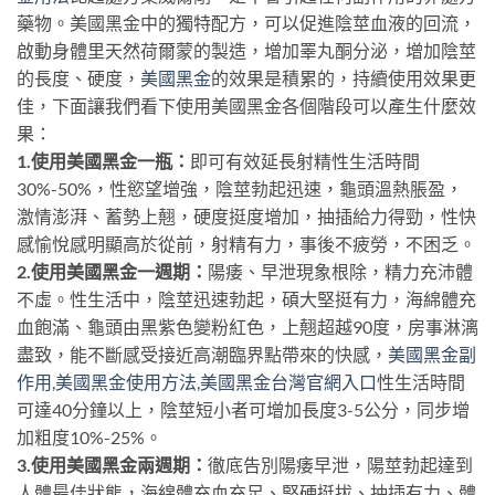
藥物。美國黑金中的獨特配方，可以促進陰莖血液的回流，
啟動身體里天然荷爾蒙的製造，增加睪丸酮分泌，增加陰莖
的長度、硬度，
美國黑金
的效果是積累的，持續使用效果更
佳，下面讓我們看下使用美國黑金各個階段可以產生什麼效
果：
1.使用美國黑金一瓶：
即可有效延長射精性生活時間
30%-50%，性慾望增強，陰莖勃起迅速，龜頭溫熱脹盈，
激情澎湃、蓄勢上翹，硬度挺度增加，抽插給力得勁，性快
感愉悅感明顯高於從前，射精有力，事後不疲勞，不困乏。
2.使用美國黑金一週期：
陽痿、早泄現象根除，精力充沛體
不虛。性生活中，陰莖迅速勃起，碩大堅挺有力，海綿體充
血飽滿、龜頭由黑紫色變粉紅色，上翹超越90度，房事淋漓
盡致，能不斷感受接近高潮臨界點帶來的快感，
美國黑金副
作用
,
美國黑金使用方法
,
美國黑金台灣官網入口
性生活時間
可達40分鐘以上，陰莖短小者可增加長度3-5公分，同步增
加粗度10%-25%。
3.使用美國黑金兩週期：
徹底告別陽痿早泄，陽莖勃起達到
人體最佳狀態，海綿體充血充足、堅硬挺拔、抽插有力、體