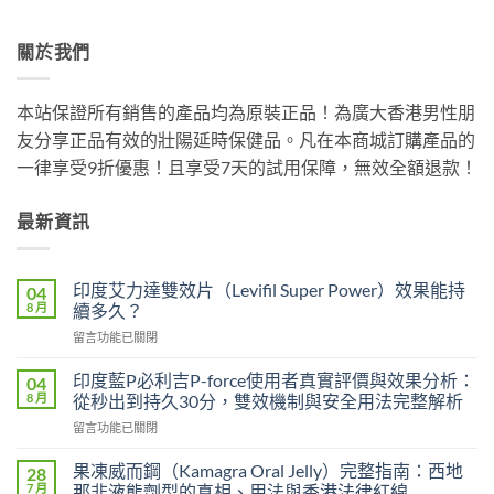
關於我們
本站保證所有銷售的產品均為原裝正品！為廣大香港男性朋
友分享正品有效的壯陽延時保健品。凡在本商城訂購產品的
一律享受9折優惠！且享受7天的試用保障，無效全額退款！
最新資訊
印度艾力達雙效片（Levifil Super Power）效果能持
04
8 月
續多久？
在
留言功能已關閉
〈印
度
印度藍P必利吉P-force使用者真實評價與效果分析：
04
艾
8 月
從秒出到持久30分，雙效機制與安全用法完整解析
力
在
留言功能已關閉
達
〈印
雙
度
效
果凍威而鋼（Kamagra Oral Jelly）完整指南：西地
28
藍
片
7 月
那非液態劑型的真相、用法與香港法律紅線