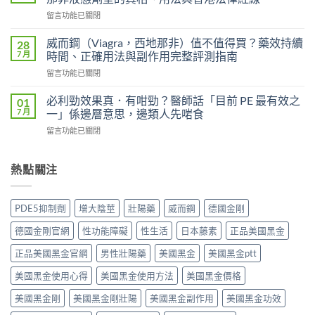
P
（Levifil
在
留言功能已關閉
必
Super
〈果
利
Power）
凍
吉
威而鋼（Viagra，西地那非）值不值得買？藥效持續
28
效
威
P-
7 月
時間、正確用法與副作用完整評測指南
果
而
force
能
在
留言功能已關閉
鋼
使
持
〈威
（Kamagra
用
續
而
Oral
必利勁效果真．有咁勁？醫師話「目前 PE 最有效之
01
者
多
鋼
Jelly）
7 月
一」係邊層意思，邊類人先啱食
真
久？〉
（Viagra，
完
實
中
在
留言功能已關閉
西
整
評
〈必
地
指
價
利
那
南：
與
勁
熱點關注
非）
西
效
效
值
地
果
果
不
那
分
真．
值
非
PDE5抑制劑
增大陰莖
壯陽藥
威而鋼
德國金剛
析：
有
得
液
從
咁
買？
態
德國金剛官網
性功能障礙
性生活
日本藤素
正品美國黑金
秒
勁？
藥
劑
出
醫
效
正品美國黑金官網
男性壯陽藥
美國黑金
美國黑金ptt
型
到
師
持
的
持
話
美國黑金使用心得
美國黑金使用方法
美國黑金價格
續
真
久
「目
時
相、
30
前
美國黑金剛
美國黑金剛壯陽
美國黑金副作用
美國黑金功效
間、
用
分，
PE
正
法