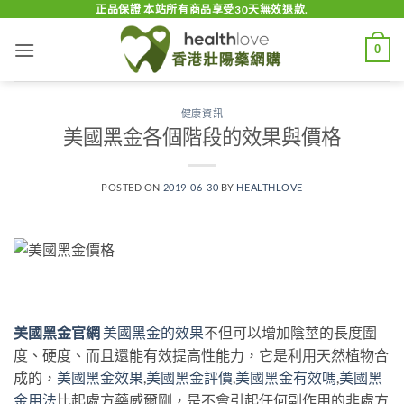
Skip
正品保證 本站所有商品享受30天無效退款.
to
0
content
健康資訊
美國黑金各個階段的效果與價格
POSTED ON
2019-06-30
BY
HEALTHLOVE
美國黑金官網
美國黑金的效果
不但可以增加陰莖的長度圍
度、硬度、而且還能有效提高性能力，它是利用天然植物合
成的，
美國黑金效果
,
美國黑金評價
,
美國黑金有效嗎
,
美國黑
金用法
比起處方藥威爾剛，是不會引起任何副作用的非處方