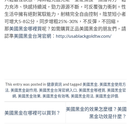
力充沛、快感持續減，勁力源源不斷，可反覆強力衝刺。性
生活中擁有絕對駕馭能力，射精完全自由控制。陰莖短小者
可增大5-8公分，同步增粗25%-30%，不反彈，不回縮。
那
美國黑金哪裡買
呢？如需購買正品美國黑金的朋友們，請
認準
美國黑金台灣官網
：
http://usablackgoldtw.com/
This entry was posted in
健康資訊
and tagged
美國黑金
,
美國黑金使用方
法
,
美國黑金副作用
,
美國黑金台灣官網入口
,
美國黑金哪裡買
,
美國黑金官
網
,
美國黑金效果
,
美國黑金有效嗎
,
美國黑金用法
,
美國黑金評價
.
美國黑金的效果怎麼樣？美國
美國黑金在哪裡可以買到？
黑金功效是什麼？