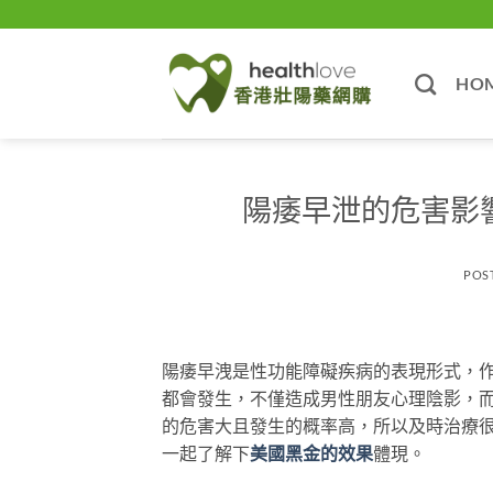
Skip
to
content
HO
陽痿早泄的危害影
POS
陽痿早洩是性功能障礙疾病的表現形式，
都會發生，不僅造成男性朋友心理陰影，
的危害大且發生的概率高，所以及時治療
一起了解下
美國黑金的效果
體現。