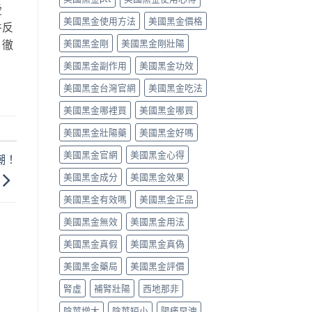
愛
解
中
作
之
美國黑金使用方法
美國黑金價格
析〉
用
一」
件反
中
完
係
美國黑金剛
美國黑金剛壯陽
，徹
整
邊
評
層
美國黑金副作用
美國黑金功效
測
意
指
思，
美國黑金台灣官網
美國黑金吃法
南〉
邊
中
類
美國黑金哪裡買
美國黑金哪買
人
先
美國黑金壯陽藥
美國黑金好嗎
啱
美國黑金官網
美國黑金心得
食〉
潮！
中
美國黑金成分
美國黑金效果
美國黑金有效嗎
美國黑金正品
美國黑金無效
美國黑金用法
美國黑金真假
美國黑金真偽
美國黑金藥局
美國黑金評價
腎虛
補腎壯陽
西地那非
陰莖增大
陰莖短小
陽痿早洩