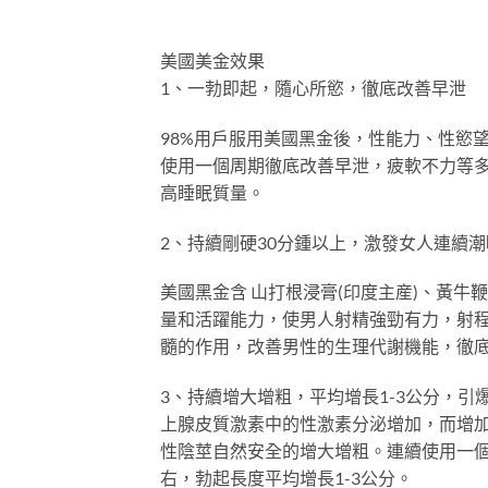
美國美金效果
1、一勃即起，隨心所慾，徹底改善早泄
98%用戶服用美國黑金後，性能力、性慾
使用一個周期徹底改善早泄，疲軟不力等
高睡眠質量。
2、持續剛硬30分鍾以上，激發女人連續潮
美國黑金含 山打根浸膏(印度主産)、黃
量和活躍能力，使男人射精強勁有力，射
髓的作用，改善男性的生理代謝機能，徹
3、持續增大增粗，平均增長1-3公分，
上腺皮質激素中的性激素分泌增加，而增
性陰莖自然安全的增大增粗。連續使用一個
右，勃起長度平均增長1-3公分。