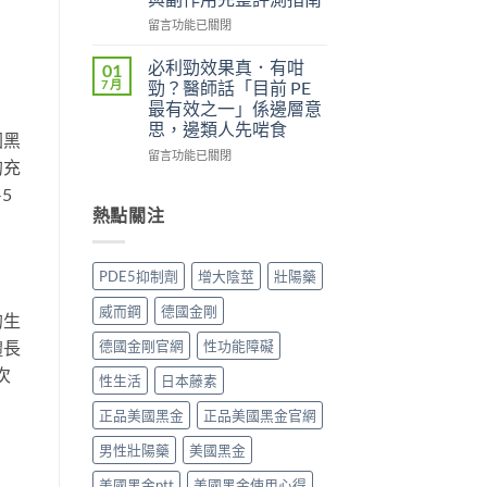
實
（Kamagra
評
Oral
在
留言功能已關閉
價
Jelly）
〈威
與
完
而
必利勁效果真．有咁
01
效
整
鋼
7 月
勁？醫師話「目前 PE
果
指
（Viagra，
最有效之一」係邊層意
分
南：
西
思，邊類人先啱食
析：
西
地
國黑
從
地
那
在
留言功能已關閉
的充
秒
那
非）
〈必
出
非
值
5
利
到
液
不
勁
熱點關注
持
態
值
效
久
劑
得
果
30
型
買？
真．
PDE5抑制劑
增大陰莖
壯陽藥
分，
的
藥
有
雙
真
效
咁
威而鋼
德國金剛
效
的生
相、
持
勁？
機
用
續
醫
德國金剛官網
性功能障礙
體長
制
法
時
師
與
次
與
間、
話
性生活
日本藤素
安
香
正
「目
全
港
確
前
正品美國黑金
正品美國黑金官網
用
法
用
PE
法
律
男性壯陽藥
美國黑金
法
最
完
紅
與
有
整
美國黑金ptt
美國黑金使用心得
線〉
副
效