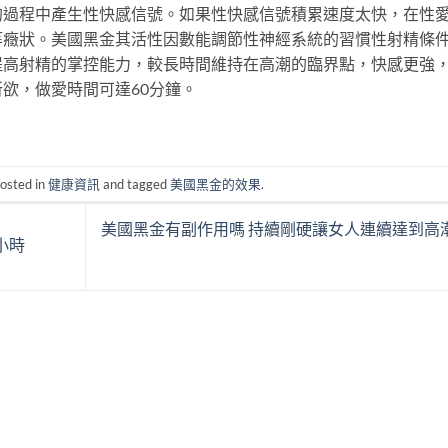
的過程中產生性快感信號。如果性快感信號積累速度太快，在性
等癥狀。美國黑金其活性因數能調節性神經系統的習慣性射精條
提高射精的掌控能力，較長時間維持在高潮的臨界點，快感更強
欲，做愛時間可達60分鐘。
posted in
健康資訊
and tagged
美國黑金的效果
.
美國黑金有副作用嗎 持續剛硬讓女人連續達到高
小時