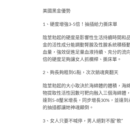
美國黑金優勢
1、硬度增強3-5倍！抽插給力撕床單
陰莖勃起的硬度是影響性生活持續時間和
金的活性成分能調動腎腺及性腺系統積極
血量，強效促進足量血液持續、充分的流向
倍的硬度足夠讓女人抓欄桿、撕床單。
2、夠長夠粗到G點，次次銷魂爽翻天
陰莖勃起的大小取決於海綿體的體積，海
物提取性活性因數可靶向融入三個海綿體
達到5-8釐米增長，同步增長30%，並
的抽插都讓她神魂顛倒。
3、女人只要不喊停，男人絕對不服“軟”