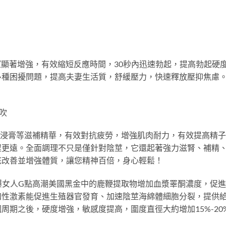
望顯著增強，有效縮短反應時間，30秒內迅速勃起，提高勃起硬
多種困擾問題，提高夫妻生活質，舒緩壓力，快速釋放壓抑焦慮
吹
牛鞭浸膏等滋補精華，有效對抗疲勞，增強肌肉耐力，有效提高精
程更遠。全面調理不只是僅針對陰莖，它還起著強力滋腎、補精
底改善並增強體質，讓您精神百倍，身心輕鬆！
引爆女人G點高潮美國黑金中的鹿鞭提取物增加血漿睪酮濃度，促
加性激素能促進生殖器官發育、加速陰莖海綿體細胞分裂，提供
周期之後，硬度增強，敏感度提高，圍度直徑大約增加15%-20