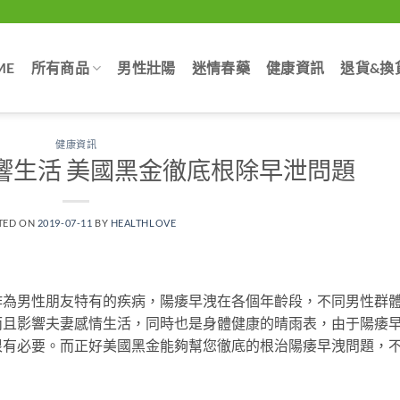
ME
所有商品
男性壯陽
迷情春藥
健康資訊
退貨&換
健康資訊
響生活 美國黑金徹底根除早泄問題
TED ON
2019-07-11
BY
HEALTHLOVE
作為男性朋友特有的疾病，陽痿早洩在各個年齡段，不同男性群
而且影響夫妻感情生活，同時也是身體健康的晴雨表，由于陽痿
很有必要。而正好美國黑金能夠幫您徹底的根治陽痿早洩問題，