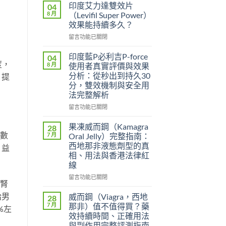
印度艾力達雙效片
04
8 月
（Levifil Super Power）
效果能持續多久？
在
留言功能已關閉
〈印
度
印度藍P必利吉P-force
04
艾
度，
8 月
使用者真實評價與效果
力
分析：從秒出到持久30
。提
達
分，雙效機制與安全用
雙
法完整解析
效
片
在
留言功能已關閉
（Levifil
〈印
Super
度
果凍威而鋼（Kamagra
28
Power）
藍
子數
7 月
Oral Jelly）完整指南：
效
P
西地那非液態劑型的真
、益
果
必
相、用法與香港法律紅
能
利
線
持
吉
續
P-
在
留言功能已關閉
多
進腎
force
〈果
久？〉
使
凍
給男
威而鋼（Viagra，西地
28
中
用
威
7 月
那非）值不值得買？藥
%左
者
而
效持續時間、正確用法
真
鋼
與副作用完整評測指南