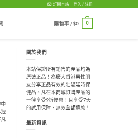
訂閱本站
登入 / 註冊
貨
購物車 /
$
0
0
關於我們
本站保證所有銷售的產品均為
原裝正品！為廣大香港男性朋
友分享正品有效的壯陽延時保
健品。凡在本商城訂購產品的
一律享受9折優惠！且享受7天
體中
的試用保障，無效全額退款！
早洩
不凡
最新資訊