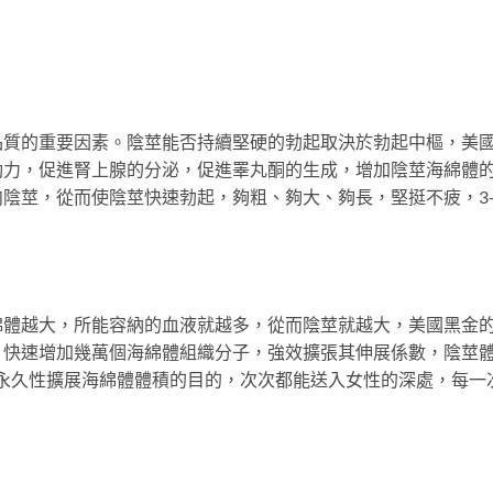
品質的重要因素。陰莖能否持續堅硬的勃起取決於勃起中樞，美
動力，促進腎上腺的分泌，促進睪丸酮的生成，增加陰莖海綿體
陰莖，從而使陰莖快速勃起，夠粗、夠大、夠長，堅挺不疲，3-
綿體越大，所能容納的血液就越多，從而陰莖就越大，美國黑金
，快速增加幾萬個海綿體組織分子，強效擴張其伸展係數，陰莖
達到永久性擴展海綿體體積的目的，次次都能送入女性的深處，每一