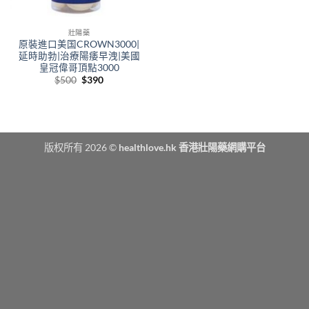
壯陽藥
原裝進口美国CROWN3000|
延時助勃|治療陽痿早洩|美國
皇冠偉哥頂點3000
Original
Current
$
500
$
390
price
price
was:
is:
$500.
$390.
版权所有 2026 ©
healthlove.hk 香港壯陽藥網購平台