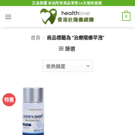
Skip
正品保證 本站所有商品享受30天無效退款.
to
0
content
首頁
/
商品標籤為 “治療陽痿早洩”
篩選
特惠