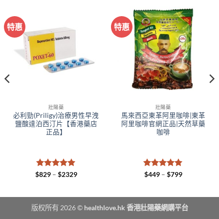
特惠
特惠
壯陽藥
壯陽藥
必利勁(Priligy)治療男性早洩
馬來西亞東革阿里咖啡|東革
鹽酸達泊西汀片【香港藥店
阿里咖啡官網正品|天然草藥
正品】
咖啡
評分
5
滿
Price
評分
5
滿
Price
$
829
–
$
2329
$
449
–
$
799
range:
range:
分 5
分 5
$829
$449
through
through
$2329
$799
版权所有 2026 ©
healthlove.hk 香港壯陽藥網購平台