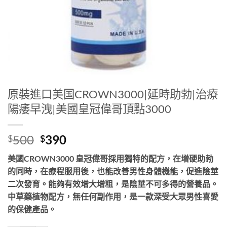
原裝進口美国CROWN3000|延時助勃|治療
陽痿早洩|美國皇冠偉哥頂點3000
Original
Current
500
390
$
$
price
price
美國CROWN3000 皇冠偉哥採用獨特的配方，在增硬助勃
was:
is:
的同時，在療程服用後，也能改善男性身體機能，促進陰莖
$500.
$390.
二次發育。能夠有效增大增粗，是陰莖不可多得的營養品。
中草藥植物配方，無任何副作用，是一款深受大眾男性喜愛
的保健產品。