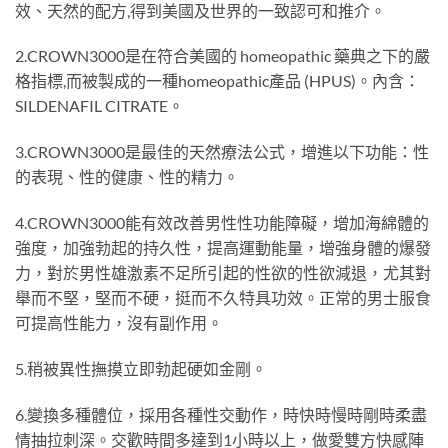
效、天然的配方,得到美國及世界的一致認可和推介。
2.CROWN3000是在符合美國的 homeopathic 藥典之下的嚴
格指標,而被製成的一種homeopathic產品 (HPUS)。內含：
SILDENAFIL CITRATE。
3.CROWN3000是最佳的天然療法公式，增進以下功能：性
的表現、性的健康、性的精力。
4.CROWN3000能有效改善男性性功能障礙，增加海綿體的
強度，加強勃起的持久性，提高運動能量，增強身體的爆發
力，對於男性雄激素不足所引起的性欲的性欲減退，尤其對
舉而不堅，堅而不硬，挺而不久特具功效。正常的男士服食
可提高性能力，沒有副作用。
5.稍被異性撫摸立即勃起硬如金剛。
6.變換多種體位，採用各種性交動作，時快時慢時剛時柔盡
情抽拉刺深。交歡時間多達到1小時以上，做愛雙方快感陣