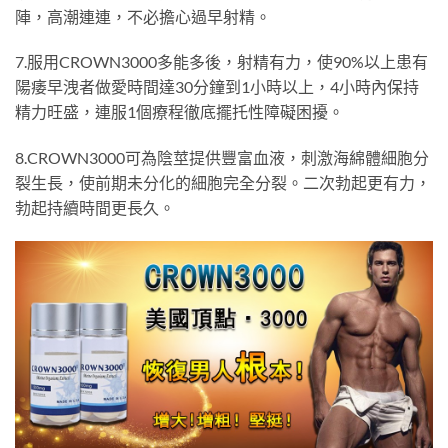
陣，高潮連連，不必擔心過早射精。
7.服用CROWN3000多能多後，射精有力，使90%以上患有
陽痿早洩者做愛時間達30分鐘到1小時以上，4小時內保持
精力旺盛，連服1個療程徹底擺托性障礙困擾。
8.CROWN3000可為陰莖提供豐富血液，刺激海綿體細胞分
裂生長，使前期未分化的細胞完全分裂。二次勃起更有力，
勃起持續時間更長久。