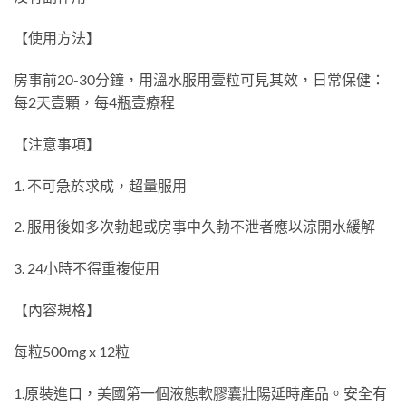
【使用方法】
房事前20-30分鐘，用溫水服用壹粒可見其效，日常保健：
每2天壹顆，每4瓶壹療程
【注意事項】
1. 不可急於求成，超量服用
2. 服用後如多次勃起或房事中久勃不泄者應以涼開水緩解
3. 24小時不得重複使用
【內容規格】
每粒500mg x 12粒
1.原裝進口，美國第一個液態軟膠囊壯陽延時產品。安全有