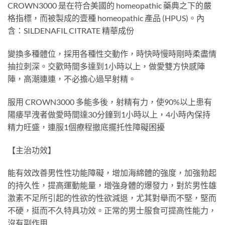
CROWN3000 是在符合美國的 homeopathic 藥典之下的嚴
格指標，而被製成的壹種 homeopathic 產品 (HPUS)。內
含：SILDENAFIL CITRATE 精華成份
變換多種體位，採用各種性交動作，時快時慢時剛時柔盡情
抽拉刺深。交歡時間多達到1小時以上，做愛雙方快感陣
陣，高潮連連，不必擔心過早射精。
服用 CROWN3000 多能多後，射精有力，使90%以上患有
陽痿早洩者做愛時間達30分鐘到1小時以上，4小時內保持
精力旺盛，連服1個療程撤底擺托性障礙困擾
【主治功效】
能有效改善男性性功能障礙，增加海綿體的強度，加強勃起
的持久性，提高運動能量，增強身體的爆發力，對於男性雄
激素不足所引起的性欲的性欲減退，尤其對舉而不堅，堅而
不硬，挺而不久特具功效。正常的男士服食可提高性能力，
沒有副作用