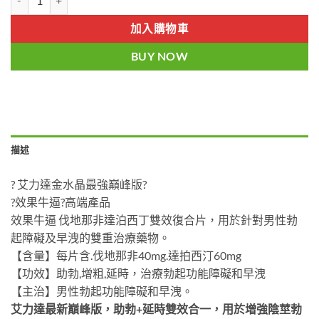
加入購物車
BUY NOW
描述
? 艾力達金水晶最強巔峰版?
?效果牛逼?高端產品
效果牛逼 伐地那非達泊西丁雙效復合片，用於針對男性勃
起障礙及早洩的雙重治療藥物。
【含量】每片含.伐地那非40mg.達拍西汀60mg
【功效】助勃,增粗,延時，治療勃起功能障礙和早洩
【主治】男性勃起功能障礙和早洩。
艾力達最新巔峰版，助勃+延時雙效合一，用於增強陰莖勃