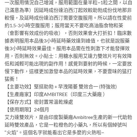
一次服用情況自己增減，服用範圍在量半粒~1粒之間，以自
己滿意為準）因延時成份達泊西汀起效較助勃成份伐地那非
較慢，及延時成份達泊西汀需要空腹服用。所以請在性愛前
約1.5-3小時空腹服用；服用當天不要吃高油脂食物和茶
（會影響有效成份的吸收），否則效果會大打折扣！臨床數
據表明服用本品後3小時延時藥效達到峰值，也就是說服藥
後3小時延時效果最佳。服用本品需在性刺激下才能發揮效
用，否則無效。小貼士：用糖水服用艾達力雙效片可有效降
低和減輕可能出現的副作用！感覺到要射的時候，一定要放
慢下動作，這樣更加激發本品的延時效果，不要壹味的猛打
猛衝！
【主要功效】堅挺助勃 + 早洩陽萎 雙效合一 (特強效)
【生產廠家】印度AMBITREE（印度三大藥廠 ）
【保存方式】密封置常溫乾燥處
【使用期限】24個月
艾力達雙效片，是由印度製藥廠Ambitree生產的新一代助勃
延時雙效產品，它是一粒橙色的小藥丸，所以有個綽號叫
“火焰”。這個名字就能看出它是多麼的火熱啦~