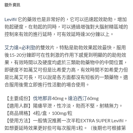
額外資訊
Levifil
它的藥效也是非常好的，它可以迅速起效助勃，增加
勃起硬度，在勃起的同時，可以通過增強對大腦射精區域的
控制來有效的進行延時，可有效延時達30分鐘以上。
艾力達
+
必利勁
的雙效片，特點是助勃效果起效最快，服用
後15-20分鐘即可在性刺激的作用下感覺到明顯的的助勃效
果，有效時間以及硬度均處於三類助勃藥物中的中間位置，
即硬度不如萬艾可但是比希愛力高，有效時間不如希愛力但
是比萬艾可長，可以說是各方面都沒有短板的一類藥物。適
合服用後需立即進行性活動的場合使用。
【主要成份】
伐地那非
40mg +
達泊西汀
60mg
【適用人群】陽痿早泄，性冷淡，勃而不堅，射精無力。
【商品規格】4粒/盒，100mg/粒
【使用方法】一般情況推薦一次半粒EXTRA SUPER Levifil，
如想要延時效果更好些可每次服用1粒。（後期也可根據第