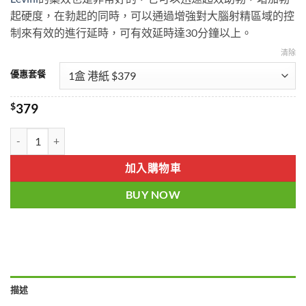
$379
起硬度，在勃起的同時，可以通過增強對大腦射精區域的控
through
制來有效的進行延時，可有效延時達30分鐘以上。
$1929
清除
優惠套餐
$
379
EXTRA SUPER Levifil|印度立威大|印度樂威壯超級雙效片|印度
加入購物車
BUY NOW
描述