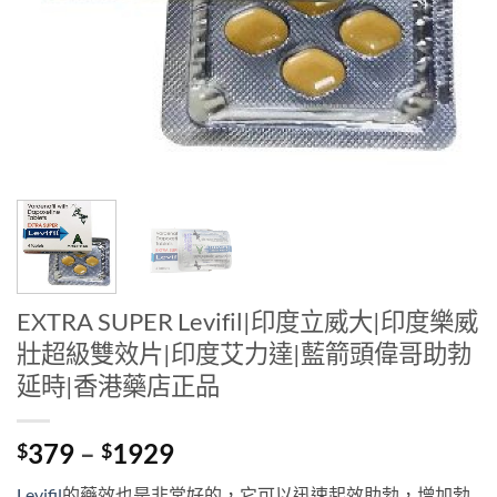
EXTRA SUPER Levifil|印度立威大|印度樂威
壯超級雙效片|印度艾力達|藍箭頭偉哥助勃
延時|香港藥店正品
Price
379
–
1929
$
$
range:
Levifil
的藥效也是非常好的，它可以迅速起效助勃，增加勃