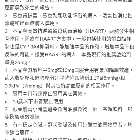
壓而導致死亡的報告。
2：嚴重腎損害、嚴重勃起功能障礙的病人、活動性消化性
潰瘍和出血症病人慎用。
3：本品與高效抗逆轉轉錄病毒治療（HAART）要能發生相
互作用，因為在HAART方案中，一般包括使用的蛋白酶抑
制也是CYP 3A4抑製劑，能加強本品的作和，增加本品不良
反映的可能。接受HAART的病人，本品現行的推薦啟始劑
量為25mg。
4：本品與氨氧地平5mg或10mg口服合用有累加降壓效應，
病人收縮壓和舒張壓分別平均附加降低1.1Pa(8mnhg)和
0.9kPa（7mmhg）與其它抗高血壓葯的相互作用。
5：服用本口時應停止服用其它藥物。
6：18歲以下患者禁止使用
7：服藥前兩小時需避免食有油膩食物，酒，茶類飲料，以
免影響藥效發揮
8：有不穩定心臟，冠狀動脈及使用硝酸甘油藥物患者，均
不適合服用。