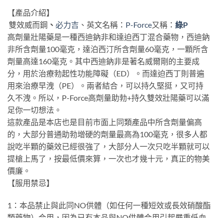
【產品介紹】
雙效威而鋼
、
必力吉
、英文名稱：
P-Force
又稱：
綠P
高劑量壯陽藥是一種西迪鈉非和達迫西丁混合藥物，西迪鈉
非所含劑量100毫克，達泊西汀所含劑量60毫克，一顆所含
劑量高達160毫克。其中西迪鈉非是著名威爾剛的主要成
分，用於治療勃起性功能障礙（ED）。而達迫西丁則普遍
用來治療早洩（PE）。兩者結合，可以持久堅挺，又可持
久不洩。所以，P-Force高劑量助勃+持久雙效壯陽藥可以滿
足你一切想法。
這款產品是本店也是目前市面上同類產品中所含劑量偏高
的，大部分普通助勃增硬的劑量最高為100毫克，很多人都
說吃半顆的藥效已經很強了，大部分人一次只吃半顆就可以
提槍上馬了，按最低價來算，一次也才幾十元，真正的物美
價廉。
【服用禁忌】
1：本品禁止與此同NO供體（如任何一種短效或長效硝酸酯
類藥物）合用，因為已有本品與NO供體合用引起嚴重低血