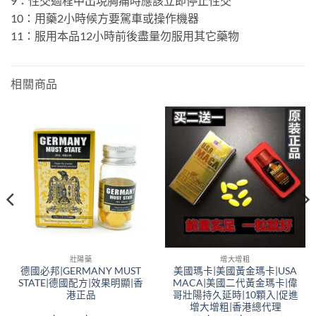
9：性交過程中出現胸痛時應該立即停止性交
10：用藥2小時候方要駕車或操作機器
11：服用本品12小時前後盡量勿服用其它藥物
相關商品
壯陽藥
增大增粗
德國必邦|GERMANY MUST
美國瑪卡|美國黃金瑪卡|USA
STATE|德國配方|效果明顯|香
MACA|美國二代黃金瑪卡|偉
港正品
哥壯陽持久延時|10顆入|促進
增大增粗|香港總代理