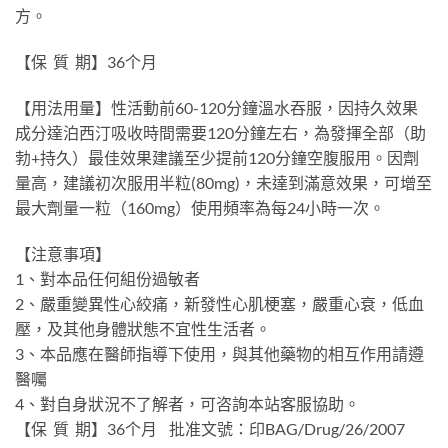
方。
【保 質 期】36个月
【用法用量】性活動前60-120分鐘溫水吞服，因持久效果
成分達泊西汀吸收時間需要120分鐘左右，為發揮全部（助
勃+持久）最佳效果建議至少提前120分鐘空腹服用。因劑
量高，建議初次服用半粒(80mg)，未達到滿意效果，可增至
最大劑量一粒（160mg）使用頻率為每24小時一次。
【注意事項】
1、對本品任何組份過敏者
2、嚴重變異性心絞痛，新發性心肌梗塞，嚴重心衰，低血
壓，及其他身體狀態不宜性生活者。
3、本品應在醫師指導下使用，與其他藥物的相互作用請遵
醫囑
4、對自身狀況不了解者，可咨詢本站客服協助。
【保 質 期】36个月 批准文號：印BAG/Drug/26/2007