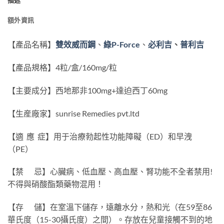
描述
額外資訊
【產品名稱】
雙效威而鋼
、
綠P-Force
、
必利吉
、
普利吉
【產品規格】4粒/盒/160mg/粒
【主要成分】西地那非100mg+達迫西丁60mg
【生産廠家】sunrise Remedies pvt.ltd
【適 應 症】用于治療勃起性功能障礙（ED）和早洩
（PE）
【禁 忌】心臟病、低血壓、高血壓、腎功能不全者禁用!
不得與硝酸酯類藥物混用！
【存 儲】在室溫下儲存，遠離水分，熱和光（在59至86
華氏度（15-30攝氏度）之間）。存放在兒童接觸不到的地