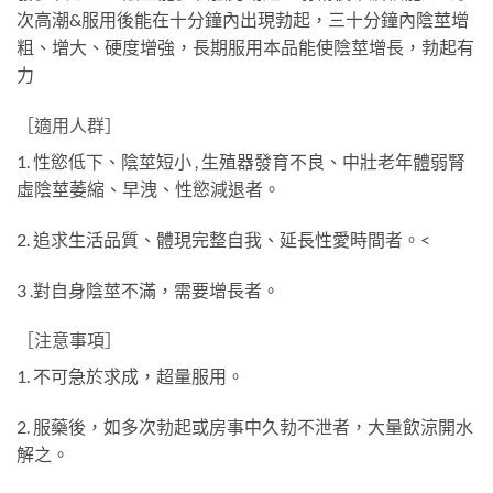
次高潮&服用後能在十分鐘內出現勃起，三十分鐘內陰莖增
粗、增大、硬度增強，長期服用本品能使陰莖增長，勃起有
力
［適用人群］
1. 性慾低下、陰莖短小 , 生殖器發育不良、中壯老年體弱腎
虛陰莖萎縮、早洩、性慾減退者。
2. 追求生活品質、體現完整自我、延長性愛時間者。
<
3 .對自身陰莖不滿，需要增長者。
［注意事項］
1. 不可急於求成，超量服用。
2. 服藥後，如多次勃起或房事中久勃不泄者，大量飲涼開水
解之。