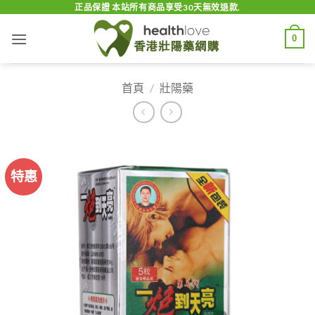
Skip
正品保證 本站所有商品享受30天無效退款.
to
0
content
首頁
/
壯陽藥
特惠