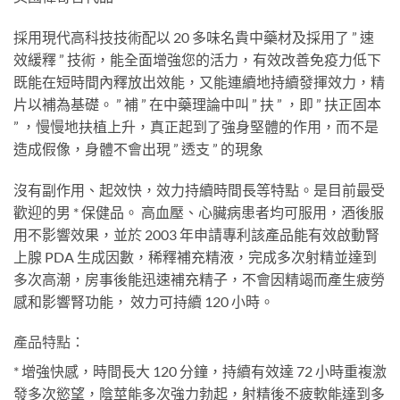
採用現代高科技技術配以 20 多味名貴中藥材及採用了 ” 速
效緩釋 ” 技術，能全面增強您的活力，有效改善免疫力低下
既能在短時間內釋放出效能，又能連續地持續發揮效力，精
片以補為基礎。 ” 補 ” 在中藥理論中叫 ” 扶 ” ，即 ” 扶正固本
” ，慢慢地扶植上升，真正起到了強身堅體的作用，而不是
造成假像，身體不會出現 ” 透支 ” 的現象
沒有副作用、起效快，效力持續時間長等特點。是目前最受
歡迎的男 * 保健品。 高血壓、心臟病患者均可服用，酒後服
用不影響效果，並於 2003 年申請專利該產品能有效啟動腎
上腺 PDA 生成因數，稀釋補充精液，完成多次射精並達到
多次高潮，房事後能迅速補充精子，不會因精竭而產生疲勞
感和影響腎功能， 效力可持續 120 小時。
產品特點：
* 增強快感，時間長大 120 分鐘，持續有效達 72 小時重複激
發多次慾望，陰莖能多次強力勃起，射精後不疲軟能達到多