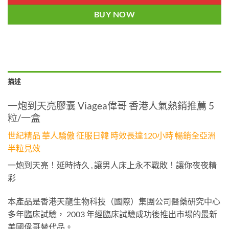
BUY NOW
描述
一炮到天亮膠囊 Viagea偉哥 香港人氣熱銷推薦 5
粒/一盒
世紀精品 華人驕傲 征服日韓 時效長達120小時 暢銷全亞洲
半粒見效
一炮到天亮！延時持久 , 讓男人床上永不戰敗！讓你夜夜精
彩
本產品是香港天龍生物科技（國際）集團公司醫藥研究中心
多年臨床試驗， 2003 年經臨床試驗成功後推出市場的最新
美國偉哥替代品。