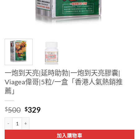
一炮到天亮|延時助勃|一炮到天亮膠囊|
Viagea偉哥|5粒/一盒「香港人氣熱銷推
薦」
Original
Current
500
329
$
$
price
price
一炮到天亮|延時助勃|一炮到天亮膠囊| Viagea偉哥|5粒/一盒「香港
was:
is:
$500.
$329.
加入購物車