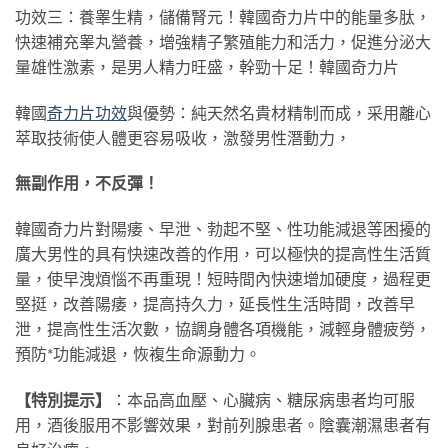
功效三：養睾生精，儲備腎元！韓國奇力片中的能量多肽，
快速補充睾丸營養，增強精子繁殖能力和活力，促進分泌大
量雄性激素，是男人精力旺盛，幹勁十足！韓國奇力片
韓國
奇力片功效
與優勢：純天然名貴材精制而成，采用離心
萃取技術使人體更容易吸收，激發男性潛動力，
無副作用，不反彈！
韓國奇力片對陽痿、早泄、勃起不堅、性功能減退等困擾的
廣大男性的具有快速改善的作用，可以極快的提高性生活質
量，使早洩煩惱不再重現！短時間內快速增加硬度，過程更
堅挺，改善陽痿，提高持久力，延長性生活時間，改善早
泄，提高性生活次數，協調身體各項機能，減輕身體疲勞，
預防*功能減退，恢複生命源動力。
【特別提示】
：本品高血壓、心臟病、糖尿病患者均可服
用，酒後服用不影響效果，對前列腺患者。陰囊潮濕患者有