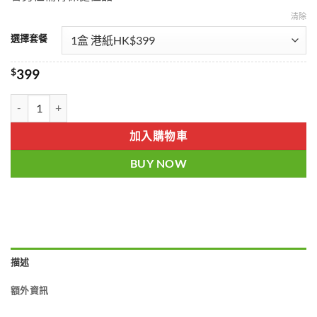
清除
選擇套餐
$
399
奇力片|韓國奇力片|日韓虎王|純中草藥配方藥效更安全可靠無副作用|
加入購物車
BUY NOW
描述
額外資訊