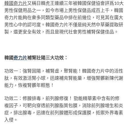
韓國奇力片
又稱日韓虎王連續三年被韓國保健協會評爲10大
男性保健用品之一，如今市場上男性保健品成百上千，韓國
奇力片能夠在衆多同類型藥品中排在前幾位，可見其在廣大
男性心中的認可度。韓國奇力片不僅是純天然中草藥提取研
製，還更安全有效，而且是現代社會男性補腎保健佳品。
韓國
奇力片
補腎壯陽三大功效：
功效一：強腎固陽，補腎虛，聚腎能！韓國奇力片中的活性
肽，有效激活腎小球，迅速補充腎能量，增強腎髒新陳代謝
能力，恢複腎髒年輕態！
功效二：修腺排毒，前列腺修復！ 勁能精華素中含有的修
複因子，可靶向穿透前列腺脂質包膜，消除前列腺增生和炎
症，排出腺毒，迅速在前列腺體形成保護膜，抵禦外界毒素
入侵。