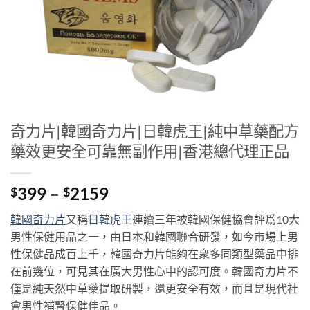
奇力片|韓國奇力片|日韓虎王|純中草藥配方
藥效更安全可靠無副作用|香港總代理正品
Price
399
–
2159
$
$
range:
韓國奇力片
又稱
日韓虎王
連續三年被韓國保健協會評爲10大
$399
男性保健用品之一，由日本和韓國聯合研發，如今市場上男
through
性保健品成百上千，韓國奇力片能夠在衆多同類型藥品中排
$2159
在前幾位，可見其在廣大男性心中的認可度。韓國奇力片不
僅是純天然中草藥提取研製，還更安全有效，而且是現代社
會男性補腎保健佳品。