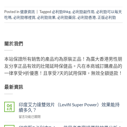
Posted in
健康資訊
|
Tagged
必利勁lihkg
,
必利勁副作用
,
必利勁可以每天
吃嗎
,
必利勁哪裡買
,
必利勁效果
,
必利勁藥房
,
必利勁香港
,
正版必利勁
關於我們
本站保證所有銷售的產品均為原裝正品！為廣大香港男性朋
友分享正品有效的壯陽延時保健品。凡在本商城訂購產品的
一律享受9折優惠！且享受7天的試用保障，無效全額退款！
最新資訊
印度艾力達雙效片（Levifil Super Power）效果能持
04
8 月
續多久？
在
留言功能已關閉
〈印
度