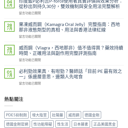
印度藍P必利吉P-force使用者真實評價與效果分析：
04
艾
8 月
從秒出到持久30分，雙效機制與安全用法完整解析
力
在
留言功能已關閉
達
〈印
雙
度
效
果凍威而鋼（Kamagra Oral Jelly）完整指南：西地
28
藍
片
7 月
那非液態劑型的真相、用法與香港法律紅線
P
（Levifil
在
留言功能已關閉
必
Super
〈果
利
Power）
凍
吉
威而鋼（Viagra，西地那非）值不值得買？藥效持續
28
效
威
P-
7 月
時間、正確用法與副作用完整評測指南
果
而
force
能
在
留言功能已關閉
鋼
使
持
〈威
（Kamagra
用
續
而
Oral
必利勁效果真．有咁勁？醫師話「目前 PE 最有效之
01
者
多
鋼
Jelly）
7 月
一」係邊層意思，邊類人先啱食
真
久？〉
（Viagra，
完
實
中
在
留言功能已關閉
西
整
評
〈必
地
指
價
利
那
南：
與
勁
熱點關注
非）
西
效
效
值
地
果
果
不
那
分
真．
值
非
PDE5抑制劑
增大陰莖
壯陽藥
威而鋼
德國金剛
析：
有
得
液
從
咁
買？
態
德國金剛官網
性功能障礙
性生活
日本藤素
正品美國黑金
秒
勁？
藥