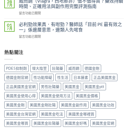
威而鋼（Viagra，西地那非）值不值得買？藥效持續
28
效
威
P-
7 月
時間、正確用法與副作用完整評測指南
果
而
force
能
在
留言功能已關閉
鋼
使
持
〈威
（Kamagra
用
續
而
Oral
必利勁效果真．有咁勁？醫師話「目前 PE 最有效之
01
者
多
鋼
Jelly）
7 月
一」係邊層意思，邊類人先啱食
真
久？〉
（Viagra，
完
實
中
在
留言功能已關閉
西
整
評
〈必
地
指
價
利
那
南：
與
勁
熱點關注
非）
西
效
效
值
地
果
果
不
那
分
真．
值
非
PDE5抑制劑
增大陰莖
壯陽藥
威而鋼
德國金剛
析：
有
得
液
從
咁
買？
態
德國金剛官網
性功能障礙
性生活
日本藤素
正品美國黑金
秒
勁？
藥
劑
出
醫
效
正品美國黑金官網
男性壯陽藥
美國黑金
美國黑金ptt
型
到
師
持
的
持
話
美國黑金使用心得
美國黑金使用方法
美國黑金價格
續
真
久
「目
時
相、
30
前
美國黑金剛
美國黑金剛壯陽
美國黑金副作用
美國黑金功效
間、
用
分，
PE
正
法
雙
美國黑金台灣官網
美國黑金吃法
美國黑金哪裡買
最
確
與
效
有
用
香
機
美國黑金哪買
美國黑金壯陽藥
美國黑金好嗎
美國黑金官網
效
法
港
制