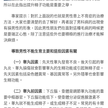
所以在此指出提升精子功能是重要之舉。
專家提示：對於上面說的也就是男性患上不育症的治療
方法，大家也要清楚的去了解好，再者說了男科病的出現會
有損男性的形象，因此男性朋友們在面對這種毛病的時候更
是要端正心態，除了注意這些外也要積極的進行治療才能解
決麻煩。
導致男性不能生育主要和這些因素有關
（一）睾丸因素
：先天性睾丸發育不良，後天引起的睾
丸炎、睾丸損傷就會影響睾丸的生精功能或引起無精子症。
先天因素包括染色體異常、基因異常等。另外隱睾也會影響
生精功能。
（二）睾丸前因素
：下丘腦、垂體是調節睾丸功能的重
要中樞器官。下丘腦功能低下，使垂體分泌促進腺激素不
足，睾丸就不能生成精子，或生成精子不足。常見的有卡爾