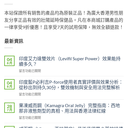
本站保證所有銷售的產品均為原裝正品！為廣大香港男性朋
友分享正品有效的壯陽延時保健品。凡在本商城訂購產品的
一律享受9折優惠！且享受7天的試用保障，無效全額退款！
最新資訊
印度艾力達雙效片（Levifil Super Power）效果能持
04
8 月
續多久？
在
留言功能已關閉
〈印
度
印度藍P必利吉P-force使用者真實評價與效果分析：
04
艾
8 月
從秒出到持久30分，雙效機制與安全用法完整解析
力
在
留言功能已關閉
達
〈印
雙
度
效
果凍威而鋼（Kamagra Oral Jelly）完整指南：西地
28
藍
片
7 月
那非液態劑型的真相、用法與香港法律紅線
P
（Levifil
在
留言功能已關閉
必
Super
〈果
利
Power）
凍
吉