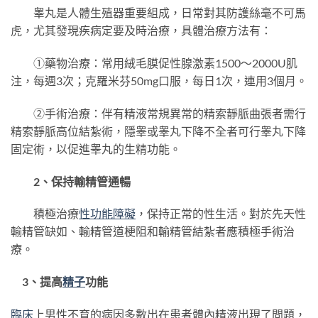
睾丸是人體生殖器重要組成，日常對其防護絲毫不可馬
虎，尤其發現疾病定要及時治療，具體治療方法有：
①藥物治療：常用絨毛膜促性腺激素1500～2000U肌
注，每週3次；克羅米芬50mg口服，每日1次，連用3個月。
②手術治療：伴有精液常規異常的精索靜脈曲張者需行
精索靜脈高位結紮術，隱睾或睾丸下降不全者可行睾丸下降
固定術，以促進睾丸的生精功能。
2、保持輸精管通暢
積極治療
性功能障礙
，保持正常的性生活。對於先天性
輸精管缺如、輸精管道梗阻和輸精管結紮者應積極手術治
療。
3、提高
精子
功能
臨床
上男性不育的病因多數出在患者體內精液出現了問題，