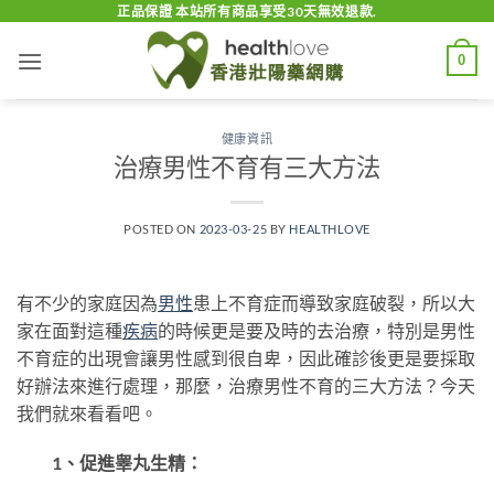
Skip
正品保證 本站所有商品享受30天無效退款.
to
0
content
健康資訊
治療男性不育有三大方法
POSTED ON
2023-03-25
BY
HEALTHLOVE
有不少的家庭因為
男性
患上不育症而導致家庭破裂，所以大
家在面對這種
疾病
的時候更是要及時的去治療，特別是男性
不育症的出現會讓男性感到很自卑，因此確診後更是要採取
好辦法來進行處理，那麼，治療男性不育的三大方法？今天
我們就來看看吧。
1、促進睾丸生精：