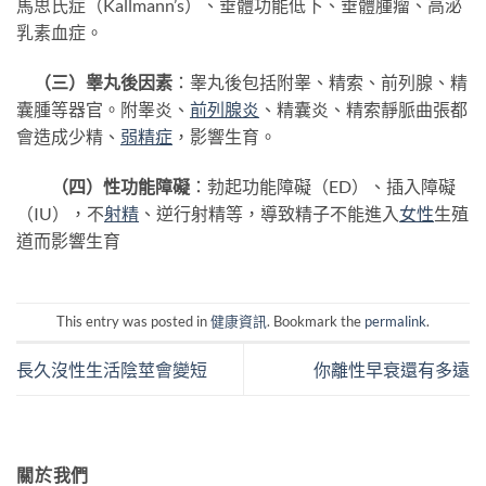
馬思氏症（Kallmann’s）、垂體功能低下、垂體腫瘤、高泌
乳素血症。
（三）睾丸後因素
：睾丸後包括附睾、精索、前列腺、精
囊腫等器官。附睾炎、
前列腺炎
、精囊炎、精索靜脈曲張都
會造成少精、
弱精症
，影響生育。
（四）性功能障礙
：勃起功能障礙（ED）、插入障礙
（IU），不
射精
、逆行射精等，導致精子不能進入
女性
生殖
道而影響生育
This entry was posted in
健康資訊
. Bookmark the
permalink
.
長久沒性生活陰莖會變短
你離性早衰還有多遠
關於我們