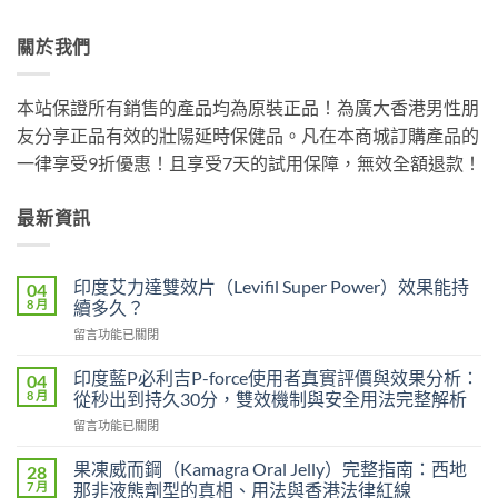
關於我們
本站保證所有銷售的產品均為原裝正品！為廣大香港男性朋
友分享正品有效的壯陽延時保健品。凡在本商城訂購產品的
一律享受9折優惠！且享受7天的試用保障，無效全額退款！
最新資訊
印度艾力達雙效片（Levifil Super Power）效果能持
04
8 月
續多久？
在
留言功能已關閉
〈印
度
印度藍P必利吉P-force使用者真實評價與效果分析：
04
艾
8 月
從秒出到持久30分，雙效機制與安全用法完整解析
力
在
留言功能已關閉
達
〈印
雙
度
效
果凍威而鋼（Kamagra Oral Jelly）完整指南：西地
28
藍
片
7 月
那非液態劑型的真相、用法與香港法律紅線