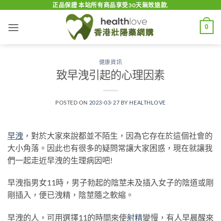
Skip
正品保證 本站所有商品享受30天無效退款.
to
0
content
健康資訊
致早洩引起的心理因素
POSTED ON
2023-03-27
BY
HEALTHLOVE
早洩
，對於大家來說都並不陌生，因為它存在於這個社會的
大小角落。因此也有很多的疑問常讓大家困惑，現在就讓我
們一起走近早洩的生理病因吧!
早洩指男女11時，男子勃起的陰莖未及插入女子的陰道或剛
剛插入，便已洩精，陰莖隨之軟縮。
早洩的人，可用選擇11的時間來使
射精
變慢，有人早晨醒來