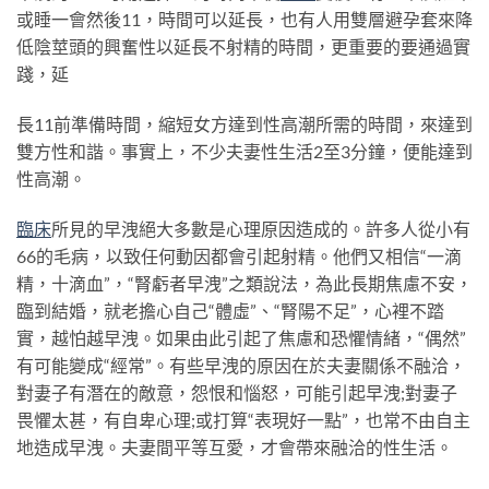
或睡一會然後11，時間可以延長，也有人用雙層避孕套來降
低陰莖頭的興奮性以延長不射精的時間，更重要的要通過實
踐，延
長11前準備時間，縮短女方達到性高潮所需的時間，來達到
雙方性和諧。事實上，不少夫妻性生活2至3分鐘，便能達到
性高潮。
臨床
所見的早洩絕大多數是心理原因造成的。許多人從小有
66的毛病，以致任何動因都會引起射精。他們又相信“一滴
精，十滴血”，“腎虧者早洩”之類說法，為此長期焦慮不安，
臨到結婚，就老擔心自己“體虛”、“腎陽不足”，心裡不踏
實，越怕越早洩。如果由此引起了焦慮和恐懼情緒，“偶然”
有可能變成“經常”。有些早洩的原因在於夫妻關係不融洽，
對妻子有潛在的敵意，怨恨和惱怒，可能引起早洩;對妻子
畏懼太甚，有自卑心理;或打算“表現好一點”，也常不由自主
地造成早洩。夫妻間平等互愛，才會帶來融洽的性生活。