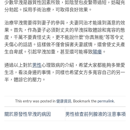
少數早洩是器質性因素所致，如陰莖包皮繫帶過短，妨礙充
分勃起。採用手術治療，可取得良好效果。
治療早洩需要得到妻子的參與，夫妻同治才能達到滿意的效
果。首先，作為妻子必須對丈夫的早洩採取體諒和寬容的態
度，千萬不要責怪丈夫，更不能說什麼“你真無能”等等令丈
夫傷心的話語。這樣做不僅會損害夫妻感情，還會使丈夫產
生自卑感。引起早洩加重，甚至還可能導致
陽痿
。
通過以上對於
男性
心理致病的介紹，希望大家都能夠多樂愛
生活，看淡身邊的事情，同樣也希望女方多寬容自己的另一
半，體諒它的壓力。
This entry was posted in
健康資訊
. Bookmark the
permalink
.
關於原發性早洩的病因
男性檢查前列腺液的注意事項