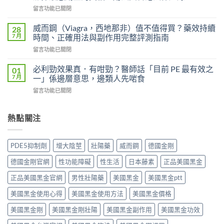
P
（Levifil
在
留言功能已關閉
必
Super
〈果
利
Power）
凍
吉
威而鋼（Viagra，西地那非）值不值得買？藥效持續
28
效
威
P-
7 月
時間、正確用法與副作用完整評測指南
果
而
force
能
在
留言功能已關閉
鋼
使
持
〈威
（Kamagra
用
續
而
Oral
必利勁效果真．有咁勁？醫師話「目前 PE 最有效之
01
者
多
鋼
Jelly）
7 月
一」係邊層意思，邊類人先啱食
真
久？〉
（Viagra，
完
實
中
在
留言功能已關閉
西
整
評
〈必
地
指
價
利
那
南：
與
勁
熱點關注
非）
西
效
效
值
地
果
果
不
那
分
真．
值
非
PDE5抑制劑
增大陰莖
壯陽藥
威而鋼
德國金剛
析：
有
得
液
從
咁
買？
態
德國金剛官網
性功能障礙
性生活
日本藤素
正品美國黑金
秒
勁？
藥
劑
出
醫
效
正品美國黑金官網
男性壯陽藥
美國黑金
美國黑金ptt
型
到
師
持
的
持
話
美國黑金使用心得
美國黑金使用方法
美國黑金價格
續
真
久
「目
時
相、
30
前
美國黑金剛
美國黑金剛壯陽
美國黑金副作用
美國黑金功效
間、
用
分，
PE
正
法
雙