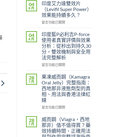
印度艾力達雙效片
04
8 月
（Levifil Super Power）
效果能持續多久？
在
留言功能已關閉
〈印
度
印度藍P必利吉P-force
04
藥
艾
8 月
使用者真實評價與效果
力
分析：從秒出到持久30
達
分，雙效機制與安全用
雙
法完整解析
效
片
在
留言功能已關閉
（Levifil
〈印
Super
度
果凍威而鋼（Kamagra
28
Power）
藍
7 月
Oral Jelly）完整指南：
效
P
西地那非液態劑型的真
果
必
相、用法與香港法律紅
能
利
線
持
吉
續
P-
在
留言功能已關閉
多
force
〈果
久？〉
使
凍
威而鋼（Viagra，西地
28
中
用
威
7 月
那非）值不值得買？藥
者
而
效持續時間、正確用法
真
鋼
與副作用完整評測指南