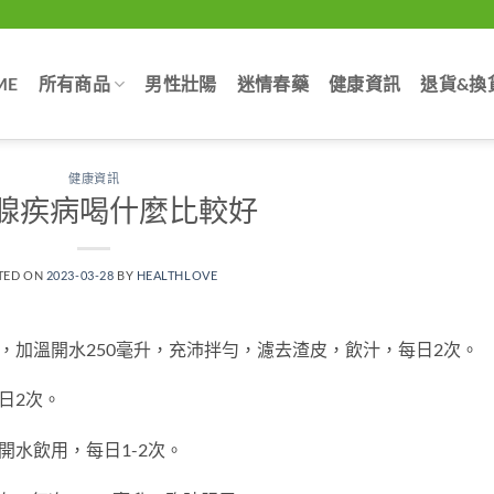
ME
所有商品
男性壯陽
迷情春藥
健康資訊
退貨&換
健康資訊
腺疾病喝什麼比較好
TED ON
2023-03-28
BY
HEALTHLOVE
，加溫開水250毫升，充沛拌勻，濾去渣皮，飲汁，每日2次。
日2次。
開水飲用，每日1-2次。