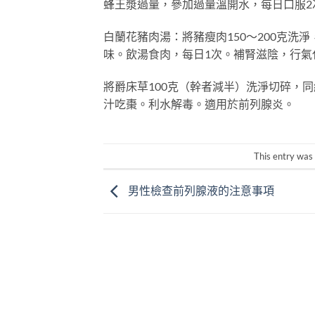
蜂王漿過量，參加過量溫開水，每日口服2次
白蘭花豬肉湯：將豬瘦肉150～200克洗
味。飲湯食肉，每日1次。補腎滋陰，行氣
將爵床草100克（幹者減半）洗淨切碎，同紅
汁吃棗。利水解毒。適用於前列腺炎。
This entry was
男性檢查前列腺液的注意事項