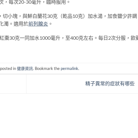
，每次20-30毫升，臨時服用。
淨，切小塊，與鮮白蘭花30克（乾品10克）加水湯，加食鹽少許調
化濁。適用於
前列腺炎
。
棗30克一同加水1000毫升，至400克左右。每日2次分服，飲
 posted in
健康資訊
. Bookmark the
permalink
.
精子異常的症狀有哪些