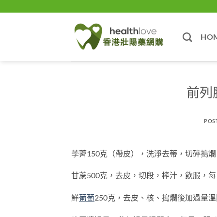
Skip
to
content
HO
前列
POS
荸薺150克（帶皮），洗淨去蒂，切碎搗爛
甘蔗500克，去皮，切段，榨汁，飲服，每
鮮
葡萄
250克，去皮、核、搗爛後加過量溫