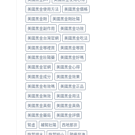
解
中
作
之
美國黑金使用方法
美國黑金價格
析〉
用
一」
中
完
係
美國黑金剛
美國黑金剛壯陽
整
邊
評
層
美國黑金副作用
美國黑金功效
測
意
指
思，
美國黑金台灣官網
美國黑金吃法
南〉
邊
中
類
美國黑金哪裡買
美國黑金哪買
人
先
美國黑金壯陽藥
美國黑金好嗎
啱
美國黑金官網
美國黑金心得
食〉
中
美國黑金成分
美國黑金效果
美國黑金有效嗎
美國黑金正品
美國黑金無效
美國黑金用法
美國黑金真假
美國黑金真偽
美國黑金藥局
美國黑金評價
腎虛
補腎壯陽
西地那非
陰莖增大
陰莖短小
陽痿早洩