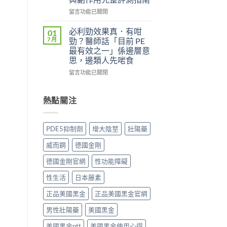
實
（Kamagra
評
Oral
在
留言功能已關閉
價
Jelly）
〈威
與
完
而
必利勁效果真．有咁
01
效
整
鋼
7 月
勁？醫師話「目前 PE
果
指
（Viagra，
最有效之一」係邊層意
分
南：
西
思，邊類人先啱食
析：
西
地
從
地
那
在
留言功能已關閉
秒
那
非）
〈必
出
非
值
利
到
液
不
勁
熱點關注
持
態
值
效
久
劑
得
果
30
型
買？
真．
PDE5抑制劑
增大陰莖
壯陽藥
分，
的
藥
有
雙
真
效
咁
威而鋼
德國金剛
效
相、
持
勁？
機
用
續
醫
德國金剛官網
性功能障礙
制
法
時
師
與
與
間、
話
性生活
日本藤素
安
香
正
「目
全
港
確
前
正品美國黑金
正品美國黑金官網
用
法
用
PE
法
律
男性壯陽藥
美國黑金
法
最
完
紅
與
有
整
美國黑金ptt
美國黑金使用心得
線〉
副
效