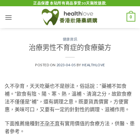
Skip
正品保證 本站所有商品享受30天無效退款.
to
0
content
健康資訊
治療男性不育症的食療藥方
POSTED ON
2023-04-05
BY
HEALTHLOVE
久不孕育，天天吃藥也不是辦法，俗話說：“藥補不如食
補。”飲食有陰、陽、寒、熱，溫補、清瀉之分，故飲食療
法不僅僅是“補”，還有調理之意。既要貨真價實，方便實
惠，美味可口，又要有一定的針對性的調理、滋補作用。
下面推薦幾種對
不孕不育
有實用價值的食療方法，供醫、患
者參考。