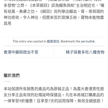
多發物”之弊。《本草綱目》認為鰻魚與蛇“主治相近也，”確
有祛風、美膚之功。《綱目》尚列舉出鰻血、膏、骨與頭的
神功奇效，令人神往，但歷來苦於提煉乏術，寶物未能物盡
其用
This entry was posted in
健康資訊
. Bookmark the
permalink
.
香港中藥辯證治不育
精子保養多吃八種食物
關於我們
本站保證所有銷售的產品均為原裝正品！為廣大香港男性朋
友分享正品有效的壯陽延時保健品。凡在本商城訂購產品的
一律享受9折優惠！且享受7天的試用保障，無效全額退款！