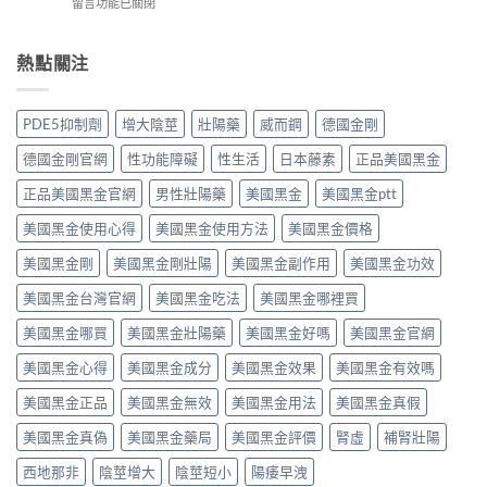
在
留言功能已關閉
西
整
評
〈必
地
指
價
利
那
南：
與
勁
熱點關注
非）
西
效
效
值
地
果
果
不
那
分
真．
值
非
PDE5抑制劑
增大陰莖
壯陽藥
威而鋼
德國金剛
析：
有
得
液
從
咁
買？
態
德國金剛官網
性功能障礙
性生活
日本藤素
正品美國黑金
秒
勁？
藥
劑
出
醫
效
正品美國黑金官網
男性壯陽藥
美國黑金
美國黑金ptt
型
到
師
持
的
持
話
美國黑金使用心得
美國黑金使用方法
美國黑金價格
續
真
久
「目
時
相、
30
前
美國黑金剛
美國黑金剛壯陽
美國黑金副作用
美國黑金功效
間、
用
分，
PE
正
法
雙
美國黑金台灣官網
美國黑金吃法
美國黑金哪裡買
最
確
與
效
有
用
香
機
美國黑金哪買
美國黑金壯陽藥
美國黑金好嗎
美國黑金官網
效
法
港
制
之
與
法
與
美國黑金心得
美國黑金成分
美國黑金效果
美國黑金有效嗎
一」
副
律
安
係
作
紅
全
美國黑金正品
美國黑金無效
美國黑金用法
美國黑金真假
邊
用
線〉
用
層
完
中
美國黑金真偽
美國黑金藥局
美國黑金評價
腎虛
補腎壯陽
法
意
整
完
思，
評
西地那非
陰莖增大
陰莖短小
陽痿早洩
整
邊
測