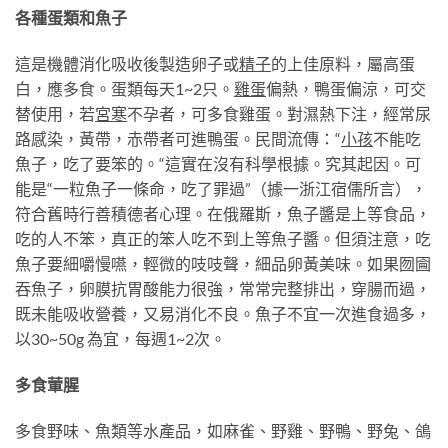
各種蛋類和魚子
這是機體消化吸收後製造卵子或
精子
的上佳原料，屬高蛋
白，應多食。蛋類每天1~2只。
雞蛋
偏熱，鴨蛋偏涼，可交
替使用，若
宮寒
不孕者，可多食雞蛋。對濕熱下注，經常尿
路感染，黃帶，赤帶者可進鴨蛋。民間流傳：“
小孩
不能吃
魚子，吃了要笨的。“這實在沒有科學根據。究其起因。可
能是“一粒魚子一條命，吃了罪過”（據一浙江宿儒所言），
符合舊時行善積德者心理。在俄羅斯，魚子醬是上等食品，
吃的人不笨，真正的笨人吃不到上等魚子醬。但須注意，吃
魚子要細嚼慢嚥，輕微的吱吱聲，細品卵黃美味。如果囫圇
吞魚子，卵膜抗胃酸能力很強，常常完整排出，穿腸而過，
既未能吸收營養，又易消化不良。魚子不宜一次進食過多，
以30~50g 為宜，每週1~2次。
多食葷腥
多食野味、魚類等水產品，如麻雀、野雞、野鴨、野兔、鴿