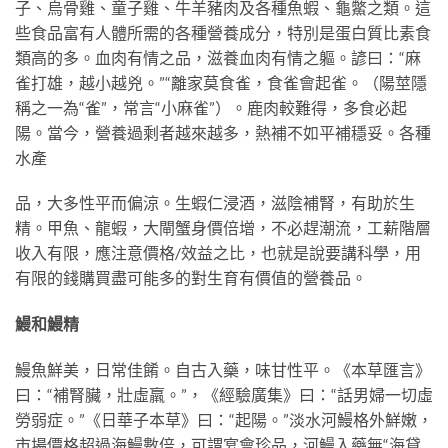
子、烏骨雞、童子雞、牛羊豬肉及各種魚蝦、龜鱉之類。這
些食品富有人體所需的各種營養成分，特別是蛋白質比素食
類高的多。血肉有情之品，滋養血肉有情之軀。諺曰：“麻
雀打雄，越小越兇。”“離家莫食雀，食雀會起雀。（陽莖隱
稱之一為“雀”，常言“小麻雀”）。鹿肉較難得，多食必起
陽。當今，營養過剩者越來越多，熱補不如平補穩妥。各種
水產
品，大多性平而偏涼。生蝦仁浸酒，滋陰補腎，有助於生
精。甲魚、龍蝦，大閘蟹身價倍增，不必趕潮流，工薪階層
收入有限，應注意價格/效益之比，也就是說要講科學，用
有限的錢購買盡可能多的對生育有價值的營養品。
鰻和鰻精
鰻魚鮮美，日常佳餚。自古入藥，味甘性平。《本草匯言》
曰：“補腎臟，壯虛羸。”，《經驗廣集》曰：“話男婦一切虛
勞弱症。”《日華子本草》曰：“起陽。”淡水河鰻格外鮮嫩，
市場價格超過海鰻數倍，可謂宴會珍品，河鰻入藥無“海貸