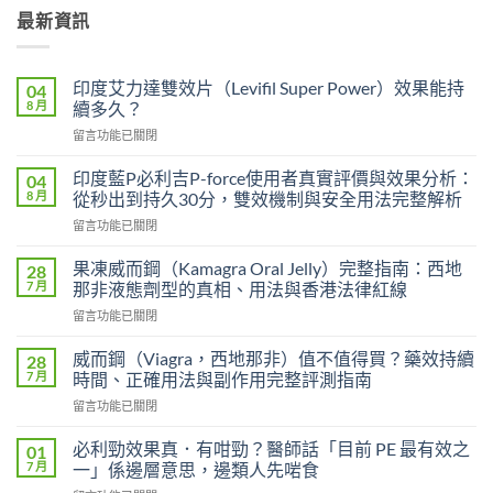
最新資訊
印度艾力達雙效片（Levifil Super Power）效果能持
04
8 月
續多久？
在
留言功能已關閉
〈印
度
印度藍P必利吉P-force使用者真實評價與效果分析：
04
艾
8 月
從秒出到持久30分，雙效機制與安全用法完整解析
力
在
留言功能已關閉
達
〈印
雙
度
效
果凍威而鋼（Kamagra Oral Jelly）完整指南：西地
28
藍
片
7 月
那非液態劑型的真相、用法與香港法律紅線
P
（Levifil
在
留言功能已關閉
必
Super
〈果
利
Power）
凍
吉
威而鋼（Viagra，西地那非）值不值得買？藥效持續
28
效
威
P-
7 月
時間、正確用法與副作用完整評測指南
果
而
force
能
在
留言功能已關閉
鋼
使
持
〈威
（Kamagra
用
續
而
Oral
必利勁效果真．有咁勁？醫師話「目前 PE 最有效之
01
者
多
鋼
Jelly）
7 月
一」係邊層意思，邊類人先啱食
真
久？〉
（Viagra，
完
實
中