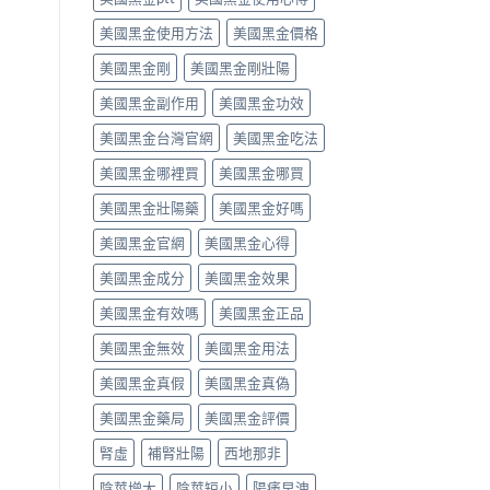
解
中
作
之
美國黑金使用方法
美國黑金價格
析〉
用
一」
中
完
係
美國黑金剛
美國黑金剛壯陽
整
邊
評
層
美國黑金副作用
美國黑金功效
測
意
指
思，
美國黑金台灣官網
美國黑金吃法
南〉
邊
中
類
美國黑金哪裡買
美國黑金哪買
人
先
美國黑金壯陽藥
美國黑金好嗎
啱
美國黑金官網
美國黑金心得
食〉
中
美國黑金成分
美國黑金效果
美國黑金有效嗎
美國黑金正品
美國黑金無效
美國黑金用法
美國黑金真假
美國黑金真偽
美國黑金藥局
美國黑金評價
腎虛
補腎壯陽
西地那非
陰莖增大
陰莖短小
陽痿早洩