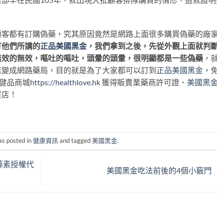
顧客都有訂購偽藥，究其原因竟然是網路上面很多購買偽藥的廠
訂他們所講的
正品美國黑金
，我們拿到之後，先從外觀上面就判
無效的無效，嘔吐的嘔吐，頭暈的頭暈，很明顯都是一些偽藥
，
店
變成網路藥局，目的就是為了大家都可以訂到
正品美國黑金
，
保健品商城
https://healthlove.hk
獲得販賣業藥商許可證、
美國黑
買店！
as posted in
健康資訊
and tagged
美國黑金
.
藤素授權代
美國黑金吃法前後的4個小竅門