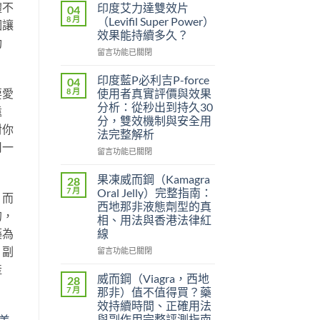
體不
印度艾力達雙效片
04
8 月
（Levifil Super Power）
個讓
效果能持續多久？
功
在
留言功能已關閉
〈印
度
印度藍P必利吉P-force
04
艾
要愛
8 月
使用者真實評價與效果
力
分析：從秒出到持久30
遠
達
分，雙效機制與安全用
雙
對你
法完整解析
效
用一
片
在
留言功能已關閉
（Levifil
〈印
Super
度
果凍威而鋼（Kamagra
28
Power）
藍
7 月
Oral Jelly）完整指南：
，而
效
P
西地那非液態劑型的真
果
必
的，
相、用法與香港法律紅
能
利
藥為
線
持
吉
續
P-
，副
在
留言功能已關閉
多
force
〈果
產
久？〉
使
凍
威而鋼（Viagra，西地
28
中
用
威
7 月
那非）值不值得買？藥
者
而
效持續時間、正確用法
真
鋼
與副作用完整評測指南
美