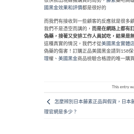
國黑金效果和評價
都是很好的
而我們有接收到一些顧客的反應就是很多
我們不是憑空而講的，
而是在網路上都有
偽藥，接著又安排工作人員試吃，結果是
這種真實的情況，我們才從
美國黑金實體
偽藥的傷害！訂購正品美國黑金請到158
理
權、
美國黑金
商品檢驗合格證的唯一購
This entry w
怎麼辨別日本藤素正品與假貨，日本
理官網是多少？