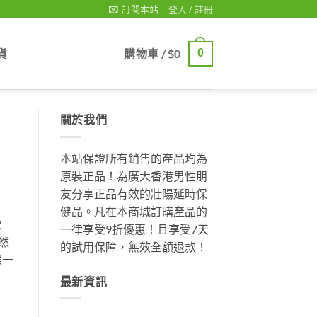
訂閱本站
登入 / 註冊
貨
購物車 /
$
0
0
關於我們
本站保證所有銷售的產品均為
原裝正品！為廣大香港男性朋
友分享正品有效的壯陽延時保
健品。凡在本商城訂購產品的
次
一律享受9折優惠！且享受7天
然
的試用保障，無效全額退款！
候一
最新資訊