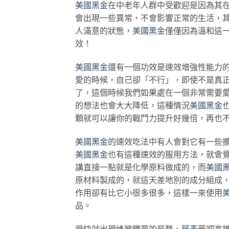
美國黑金
在中老年人群中受歡迎是因為其
會出現一些異常，不會影響正常的生活，
人滿意的狀態，
美國黑金
僅僅因為溫和這
效！
美國黑金
還有一個功效是速效增強性能力
愛的時候，自己卻「不行」，即使不是真
了，這個時候我們如果處在一個非常需要
的想法也會大大降低，這種情況
美國黑金
顆就可以讓你的戰鬥力提升好幾倍，再也
美國黑金
的速效吃法中有人會對它有一些
美國黑金
也有這種速效的服用方法，就會
講直接一點就是化學原料做成的，而
美國
原材料製成的，就這天差地別的成分組成
作用卻有比它小很多很多，這樣一來使用
品。
很快就出現蜂擁購買的局勢，
藤素
藥吧高