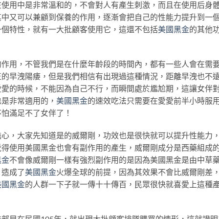
在使用中是非常溫和的，不會對人有產生刺激，而且在使用后身
其中又可以兼顧到保養的作用，逐漸會把自己的性能力提升到一
一個特性，就有一大批顧客使用它，這還不包括
美國黑金
的其他
的作用，不管我們是在什麼年齡段的時間內，都有一些人會在需
正的早洩陽痿，但是我們相信有出現過這種情況，距離早洩也不
愛愛的時候，不能因為自己不行，而瞬間處於尷尬期，這讓女伴
也是非常適用的，
美國黑金
的速效吃法只需要在愛愛前半小時服
不怕滿足不了女伴了！
擔心，大家先知道是的威爾剛，功效也是很快就可以提升性能力
覺得使用美國黑金也會有副作用的產生，威爾剛成分是西藥組成
黑金
不會像威爾剛一樣有強烈副作用的是因為美國黑金是由中草
，造成了
美國黑金
火爆全球的前提，因為其效果不會比威爾剛差
美國黑金
的人群一下子就一傳十十傳百，民眾很快就喜愛上這種
雄部早在民國105年，就出現大批顧客排隊購買的情形，這就證明