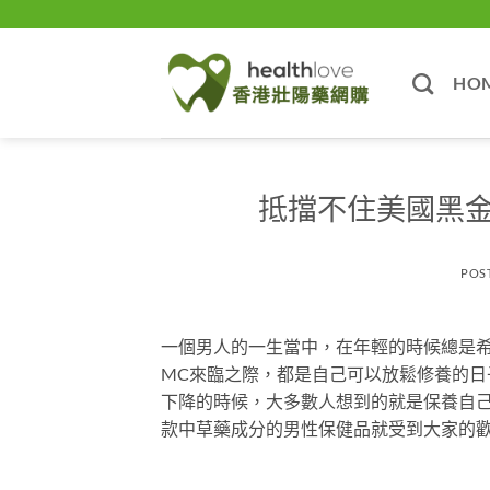
Skip
to
content
HO
抵擋不住美國黑
POS
一個男人的一生當中，在年輕的時候總是
MC來臨之際，都是自己可以放鬆修養的
下降的時候，大多數人想到的就是保養自
款中草藥成分的男性保健品就受到大家的歡