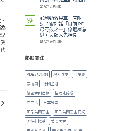
實
（Kamagra
評
Oral
在
留言功能已關閉
價
Jelly）
〈威
與
完
而
必利勁效果真．有咁
01
家，
效
整
鋼
7 月
勁？醫師話「目前 PE
果
指
（Viagra，
斷為
最有效之一」係邊層意
分
南：
西
思，邊類人先啱食
就是
析：
西
地
從
地
那
在
免受
留言功能已關閉
秒
那
非）
〈必
金代
出
非
值
利
到
液
不
勁
熱點關注
持
態
值
效
久
劑
得
果
30
型
買？
真．
PDE5抑制劑
增大陰莖
壯陽藥
分，
的
藥
有
雙
真
效
咁
威而鋼
德國金剛
效
相、
持
勁？
機
用
續
醫
德國金剛官網
性功能障礙
制
法
時
師
與
與
間、
話
性生活
日本藤素
安
香
正
「目
全
港
確
前
正品美國黑金
正品美國黑金官網
用
法
用
PE
法
律
男性壯陽藥
美國黑金
法
最
完
紅
與
有
整
美國黑金ptt
美國黑金使用心得
線〉
副
效