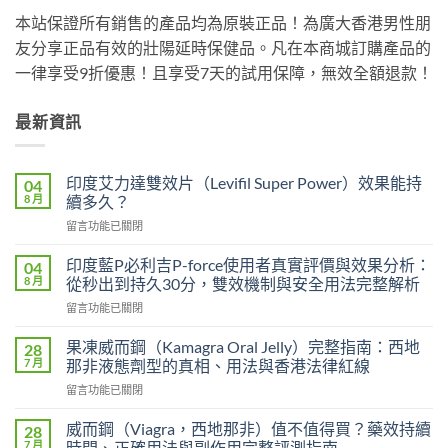
本站保證所有銷售的產品均為原裝正品！為廣大香港男性朋
友分享正品有效的壯陽延時保健品。凡在本商城訂購產品的
一律享受9折優惠！且享受7天的試用保障，無效全額退款！
最新資訊
印度艾力達雙效片（Levifil Super Power）效果能持
04
8 月
續多久？
在
留言功能已關閉
〈印
度
印度藍P必利吉P-force使用者真實評價與效果分析：
04
艾
8 月
從秒出到持久30分，雙效機制與安全用法完整解析
力
在
留言功能已關閉
達
〈印
雙
度
效
果凍威而鋼（Kamagra Oral Jelly）完整指南：西地
28
藍
片
7 月
那非液態劑型的真相、用法與香港法律紅線
P
（Levifil
在
留言功能已關閉
必
Super
〈果
利
Power）
凍
吉
威而鋼（Viagra，西地那非）值不值得買？藥效持續
28
效
威
P-
7 月
時間、正確用法與副作用完整評測指南
果