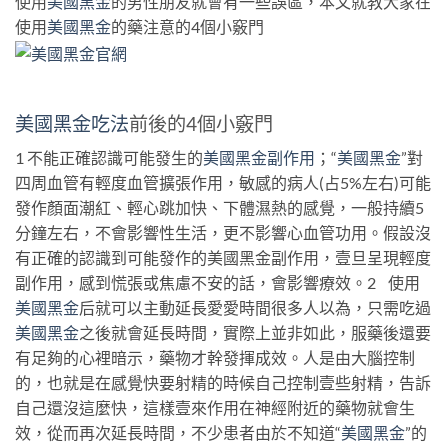
使用
美國黑金
的男性朋友就會有一些誤區，本文就教大家在
使用
美國黑金
的藥注意的4個小竅門
美國黑金吃法
前後的4個小竅門
1 不能正確認識可能發生的
美國黑金副作用
；“
美國黑金
”對
四周血管有輕度血管擴張作用，敏感的病人(占5%左右)可能
發作顏面潮紅、輕心跳加快、下體濕熱的感覺，一般持續5
分鐘左右，不會影響性生活，更不影響心血管功用。假設沒
有正確的認識到可能發作的美國黑金副作用，壹旦呈現輕度
副作用，感到慌張或焦慮不安的話，會影響療效。2 使用
美國黑金
后就可以主動延長愛愛時間很多人以為，只需吃過
美國黑金
之後就會延長時間，實際上並非如此，服藥後還要
有足夠的心裡暗示，藥物才幹發揮成效。人是由大腦控制
的，也就是在感覺快要射精的時候自己控制壹些射精，告訴
自己還沒這麼快，這樣壹來作用在神經附近的藥物就會生
效，從而再次延長時間，不少患者由於不知道“
美國黑金
”的