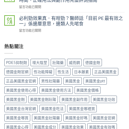
而
force
能
在
留言功能已關閉
鋼
使
持
〈威
（Kamagra
用
續
而
Oral
必利勁效果真．有咁勁？醫師話「目前 PE 最有效之
01
者
多
鋼
Jelly）
7 月
一」係邊層意思，邊類人先啱食
真
久？〉
（Viagra，
完
實
中
在
留言功能已關閉
西
整
評
〈必
地
指
價
利
那
南：
與
勁
熱點關注
非）
西
效
效
值
地
果
果
不
那
分
真．
值
非
PDE5抑制劑
增大陰莖
壯陽藥
威而鋼
德國金剛
析：
有
得
液
從
咁
買？
態
德國金剛官網
性功能障礙
性生活
日本藤素
正品美國黑金
秒
勁？
藥
劑
出
醫
效
正品美國黑金官網
男性壯陽藥
美國黑金
美國黑金ptt
型
到
師
持
的
持
話
美國黑金使用心得
美國黑金使用方法
美國黑金價格
續
真
久
「目
時
相、
30
前
美國黑金剛
美國黑金剛壯陽
美國黑金副作用
美國黑金功效
間、
用
分，
PE
正
法
雙
美國黑金台灣官網
美國黑金吃法
美國黑金哪裡買
最
確
與
效
有
用
香
機
美國黑金哪買
美國黑金壯陽藥
美國黑金好嗎
美國黑金官網
效
法
港
制
之
與
法
與
美國黑金心得
美國黑金成分
美國黑金效果
美國黑金有效嗎
一」
副