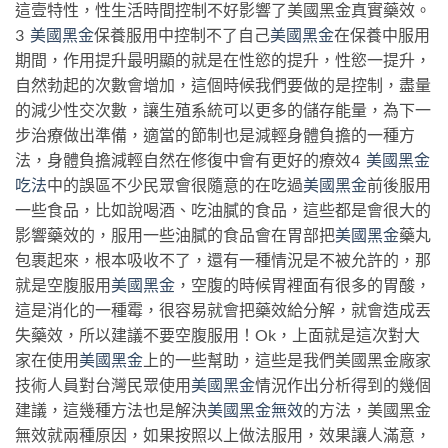
這壹特性，性生活時間控制不好影響了美國黑金真實藥效。
3
美國黑金
保養服用中控制不了自己
美國黑金
在保養中服用
期間，作用提升最明顯的就是在性慾的提升，性慾一提升，
自然勃起的次數會增加，這個時候我們要做的是控制，盡量
的減少性交次數，讓生殖系統可以更多的儲存能量，為下一
步治療做出準備，適當的節制也是減輕身體負擔的一種方
法，身體負擔減輕自然在修復中會有更好的療效4
美國黑金
吃法
中的誤區不少民眾會很隨意的在吃過
美國黑金
前後服用
一些食品，比如說喝酒、吃油膩的食品，這些都是會很大的
影響藥效的，服用一些油膩的食品會在胃部把
美國黑金
藥丸
包裹起來，根本吸收不了，還有一種情況是不被允許的，那
就是空腹服用
美國黑金
，空腹的時候胃裡面有很多的胃酸，
這是消化的一種霉，很容易就會把藥效給分解，就會造成丟
失藥效，所以建議不要空腹服用！Ok，上面就是這次對大
家在使用
美國黑金
上的一些幫助，這些是我們美國黑金廠家
技術人員對台灣民眾使用
美國黑金
情況作出分析得到的幾個
建議，這幾種方法也是解決
美國黑金無效
的方法，美國黑金
無效就兩種原因，如果按照以上做法服用，效果讓人滿意，