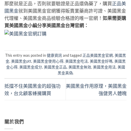
那麼就是正品，否則就要驗證是正品還偽藥了，購買
正品美
國黑金
就到美國黑金官網獲得販賣業藥商許可證、美國黑金
代理權、美國黑金商品檢驗合格證的唯一官網！
如果需要購
買美國黑金小編分享美國黑金台灣官網：
This entry was posted in
健康資訊
and tagged
正品美國黑金官網
,
美國黑
金
,
美國黑金ptt
,
美國黑金使用心得
,
美國黑金吃法
,
美國黑金好嗎
,
美國黑
金心得
,
美國黑金成分
,
美國黑金正品
,
美國黑金無效
,
美國黑金用法
,
美國
黑金真偽
.
抵擋不住美國黑金的超強功
美國黑金作用原理，美國黑金
效，台北顧客蜂擁購買
強健男人體魄
關於我們