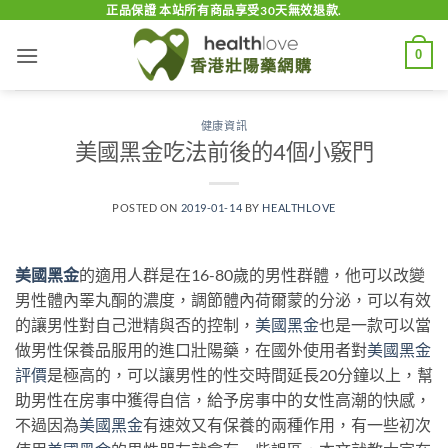
Skip
正品保證 本站所有商品享受30天無效退款.
to
0
content
健康資訊
美國黑金吃法前後的4個小竅門
POSTED ON
2019-01-14
BY
HEALTHLOVE
美國黑金
的適用人群是在16-80歲的男性群體，他可以改變
男性體內睪丸酮的濃度，調節體內荷爾蒙的分泌，可以有效
的讓男性對自己泄精與否的控制，
美國黑金
也是一款可以當
做男性保養品服用的進口壯陽藥，在國外使用者對
美國黑金
評價
是極高的，可以讓男性的性交時間延長20分鐘以上，幫
助男性在房事中獲得自信，給予房事中的女性高潮的快感，
不過因為
美國黑金
有速效又有保養的兩種作用，有一些初次