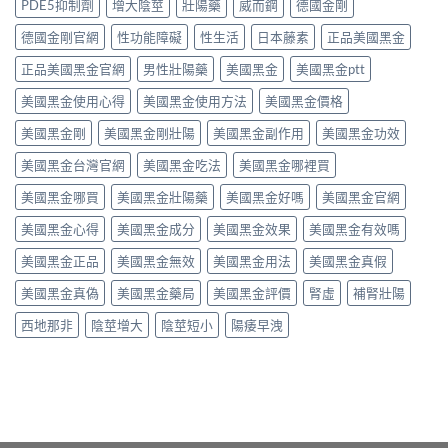
非
PDE5抑制劑
增大陰莖
壯陽藥
威而鋼
德國金剛
析：
有
得
液
從
咁
買？
態
德國金剛官網
性功能障礙
性生活
日本藤素
正品美國黑金
秒
勁？
藥
劑
出
醫
效
正品美國黑金官網
男性壯陽藥
美國黑金
美國黑金ptt
型
到
師
持
的
持
話
美國黑金使用心得
美國黑金使用方法
美國黑金價格
續
真
久
「目
時
相、
30
前
美國黑金剛
美國黑金剛壯陽
美國黑金副作用
美國黑金功效
間、
用
分，
PE
正
法
雙
美國黑金台灣官網
美國黑金吃法
美國黑金哪裡買
最
確
與
效
有
用
香
機
美國黑金哪買
美國黑金壯陽藥
美國黑金好嗎
美國黑金官網
效
法
港
制
之
與
法
與
美國黑金心得
美國黑金成分
美國黑金效果
美國黑金有效嗎
一」
副
律
安
係
作
紅
全
美國黑金正品
美國黑金無效
美國黑金用法
美國黑金真假
邊
用
線〉
用
層
完
中
美國黑金真偽
美國黑金藥局
美國黑金評價
腎虛
補腎壯陽
法
意
整
完
思，
評
西地那非
陰莖增大
陰莖短小
陽痿早洩
整
邊
測
解
類
指
析〉
人
南〉
中
先
中
啱
食〉
中