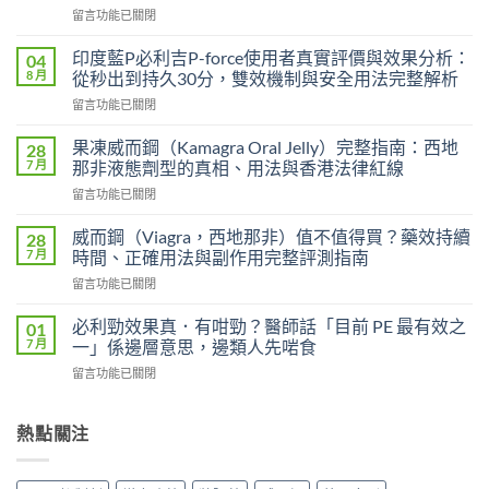
在
留言功能已關閉
〈印
度
印度藍P必利吉P-force使用者真實評價與效果分析：
04
艾
8 月
從秒出到持久30分，雙效機制與安全用法完整解析
力
在
留言功能已關閉
達
〈印
雙
度
效
果凍威而鋼（Kamagra Oral Jelly）完整指南：西地
28
藍
片
7 月
那非液態劑型的真相、用法與香港法律紅線
P
（Levifil
在
留言功能已關閉
必
Super
〈果
利
Power）
凍
吉
威而鋼（Viagra，西地那非）值不值得買？藥效持續
28
效
威
P-
7 月
時間、正確用法與副作用完整評測指南
果
而
force
能
在
留言功能已關閉
鋼
使
持
〈威
（Kamagra
用
續
而
Oral
必利勁效果真．有咁勁？醫師話「目前 PE 最有效之
01
者
多
鋼
Jelly）
7 月
一」係邊層意思，邊類人先啱食
真
久？〉
（Viagra，
完
實
中
在
留言功能已關閉
西
整
評
〈必
地
指
價
利
那
南：
與
勁
熱點關注
非）
西
效
效
值
地
果
果
不
那
分
真．
值