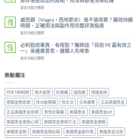
那非液態劑型的真相、用法與香港法律紅線
P
（Levifil
在
留言功能已關閉
必
Super
〈果
利
Power）
凍
吉
威而鋼（Viagra，西地那非）值不值得買？藥效持續
28
效
威
P-
7 月
時間、正確用法與副作用完整評測指南
果
而
force
能
在
留言功能已關閉
鋼
使
持
〈威
（Kamagra
用
續
而
Oral
必利勁效果真．有咁勁？醫師話「目前 PE 最有效之
01
者
多
鋼
Jelly）
7 月
一」係邊層意思，邊類人先啱食
真
久？〉
（Viagra，
完
實
中
在
留言功能已關閉
西
整
評
〈必
地
指
價
利
那
南：
與
勁
熱點關注
非）
西
效
效
值
地
果
果
不
那
分
真．
值
非
PDE5抑制劑
增大陰莖
壯陽藥
威而鋼
德國金剛
析：
有
得
液
從
咁
買？
態
德國金剛官網
性功能障礙
性生活
日本藤素
正品美國黑金
秒
勁？
藥
劑
出
醫
效
正品美國黑金官網
男性壯陽藥
美國黑金
美國黑金ptt
型
到
師
持
的
持
話
美國黑金使用心得
美國黑金使用方法
美國黑金價格
續
真
久
「目
時
相、
30
前
美國黑金剛
美國黑金剛壯陽
美國黑金副作用
美國黑金功效
間、
用
分，
PE
正