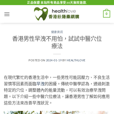
Skip
正品保證 本站所有商品享受30天無效退款.
to
0
content
健康資訊
香港男性早洩不用怕，試試中醫穴位
療法
POSTED ON
2024-01-19
BY
HEALTHLOVE
在現代繁忙的香港生活中，一些男性可能因壓力、不良生活
習慣等因素而面臨
早洩
的困擾。傳統中醫學認為，通過刺激
特定的穴位，調整體內的能量流動，可以有效治療早洩問
題。以下介紹一些中醫穴位療法，讓香港男性了解如何應用
這些方法來改善早洩狀況。