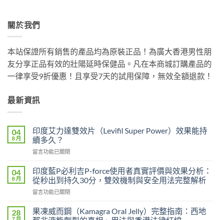
關於我們
本站保證所有銷售的產品均為原裝正品！為廣大香港男性朋
友分享正品有效的壯陽延時保健品。凡在本商城訂購產品的
一律享受9折優惠！且享受7天的試用保障，無效全額退款！
最新資訊
印度艾力達雙效片（Levifil Super Power）效果能持
04
8 月
續多久？
在
留言功能已關閉
〈印
度
印度藍P必利吉P-force使用者真實評價與效果分析：
04
艾
8 月
從秒出到持久30分，雙效機制與安全用法完整解析
力
在
留言功能已關閉
達
〈印
雙
度
效
果凍威而鋼（Kamagra Oral Jelly）完整指南：西地
28
藍
片
7 月