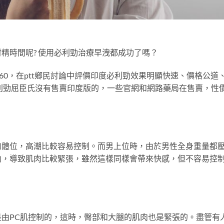
精時間呢? 使用必利勁治療早洩都成功了嗎？
T-60，在ptt鄉民討論中評價印度必利勁效果明顯快速、價格公道
利勁屈臣氏沒有售賣印度版的，一些官網和網路藥局在售賣，性
的體位，高潮比較容易控制。而男上位時，由於男性全身重量都
動，導致肌肉比較緊張，雖然這樣同樣會帶來快感，但不容易控
由PC肌控制的，這時，臀部和大腿的肌肉也是緊張的。盡管有