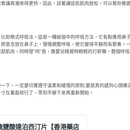
也會讓高潮來得更快。因此，試著讓這些肌肉放松，可以幫你推
，比如喉式呼吸法。這是一種瑜伽中的呼吸方法，它有點像用鼻
，把意念放在鼻子上，慢慢調整呼吸，使它變得平靜而有節奏。
部肌肉，同時發“呵”音，像嬰兒睡覺時輕輕的打鼾聲，整個呼吸
一下，一定要切實遵守溫柔和緩慢的原則;要是真的感到心頭癢
一寸在裏面就行了，等到平靜下來再重新開始。