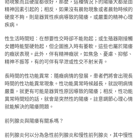
勃現象而且硬度都很好，那麼，這種情況下的陽痿大都是由
精神因素引起的；相反，如果沒有晨勃現象或者晨勃時候的
硬度不夠，則是器質性疾病導致的陽痿，或嚴重的精神心理
疾病。
性生活時間短：在想要性交時卻不能勃起；或生殖器剛接觸
女體時能堅硬勃起，但企圖進入時有萎軟，這些也屬於陽痿
的癥狀表現。此外，伴有精神癥狀，如焦急、憂慮、抑郁、
精神不振等，有的可伴有早泄或性交不射米青。
長時間的性功能異常：隨癥病情的發展，患者們將會出現長
時間的性功能異常現象。性功能異常時候越長，就說明病情
嚴重，就更有可能是器質性原因導致的陽痿；相反，性功能
異常時間短的話，就會是突然性的陽痿，註意調節心理心情
就能解決的陽痿問題。
前列腺炎與陽痿有關系嗎？
前列腺炎何以分為急性前列腺炎和慢性前列腺炎，其中慢性