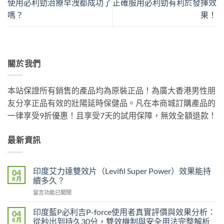
使用必利勁治療早洩都成功了
正確服用必利勁有利於發揮效
嗎？
果！
關於我們
本站保證所有銷售的產品均為原裝正品！為廣大香港男性朋
友分享正品有效的壯陽延時保健品。凡在本商城訂購產品的
一律享受9折優惠！且享受7天的試用保障，無效全額退款！
最新資訊
印度艾力達雙效片（Levifil Super Power）效果能持
04
8 月
續多久？
在
留言功能已關閉
〈印
度
印度藍P必利吉P-force使用者真實評價與效果分析：
04
艾
8 月
從秒出到持久30分，雙效機制與安全用法完整解析