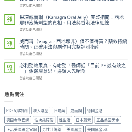
力
在
留言功能已關閉
達
〈印
雙
度
效
果凍威而鋼（Kamagra Oral Jelly）完整指南：西地
28
藍
片
7 月
那非液態劑型的真相、用法與香港法律紅線
P
（Levifil
在
留言功能已關閉
必
Super
〈果
利
Power）
凍
吉
威而鋼（Viagra，西地那非）值不值得買？藥效持續
28
效
威
P-
7 月
時間、正確用法與副作用完整評測指南
果
而
force
能
在
留言功能已關閉
鋼
使
持
〈威
（Kamagra
用
續
而
Oral
必利勁效果真．有咁勁？醫師話「目前 PE 最有效之
01
者
多
鋼
Jelly）
7 月
一」係邊層意思，邊類人先啱食
真
久？〉
（Viagra，
完
實
中
在
留言功能已關閉
西
整
評
〈必
地
指
價
利
那
南：
與
勁
熱點關注
非）
西
效
效
值
地
果
果
不
那
分
真．
值
非
PDE5抑制劑
增大陰莖
壯陽藥
威而鋼
德國金剛
析：
有
得
液
從
咁
買？
態
德國金剛官網
性功能障礙
性生活
日本藤素
正品美國黑金
秒
勁？
藥
劑
出
醫
效
正品美國黑金官網
男性壯陽藥
美國黑金
美國黑金ptt
型
到