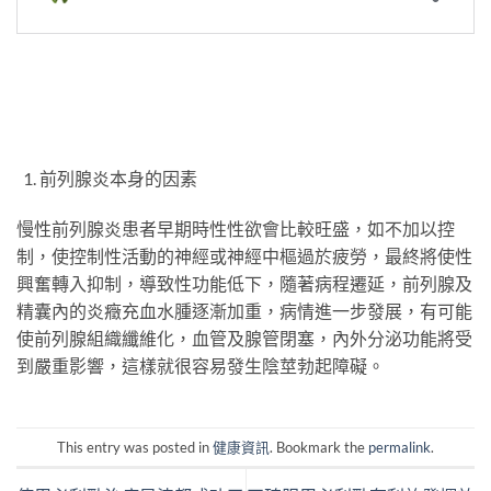
前列腺炎本身的因素
慢性前列腺炎患者早期時性性欲會比較旺盛，如不加以控
制，使控制性活動的神經或神經中樞過於疲勞，最終將使性
興奮轉入抑制，導致性功能低下，隨著病程遷延，前列腺及
精囊內的炎癥充血水腫逐漸加重，病情進一步發展，有可能
使前列腺組織纖維化，血管及腺管閉塞，內外分泌功能將受
到嚴重影響，這樣就很容易發生陰莖勃起障礙。
This entry was posted in
健康資訊
. Bookmark the
permalink
.