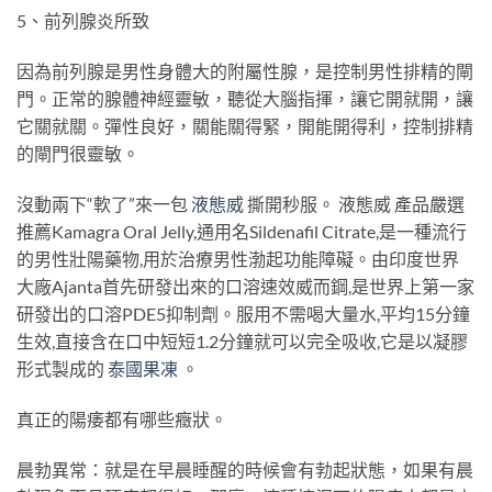
5、前列腺炎所致
因為前列腺是男性身體大的附屬性腺，是控制男性排精的閘
門。正常的腺體神經靈敏，聽從大腦指揮，讓它開就開，讓
它關就關。彈性良好，關能關得緊，開能開得利，控制排精
的閘門很靈敏。
沒動兩下“軟了”來一包
液態威
撕開秒服。 液態威 產品嚴選
推薦Kamagra Oral Jelly,通用名Sildenafil Citrate,是一種流行
的男性壯陽藥物,用於治療男性渤起功能障礙。由印度世界
大廠Ajanta首先研發出來的口溶速效威而鋼,是世界上第一家
研發出的口溶PDE5抑制劑。服用不需喝大量水,平均15分鐘
生效,直接含在口中短短1.2分鐘就可以完全吸收,它是以凝膠
形式製成的
泰國果凍
。
真正的陽痿都有哪些癥狀。
晨勃異常：就是在早晨睡醒的時候會有勃起狀態，如果有晨