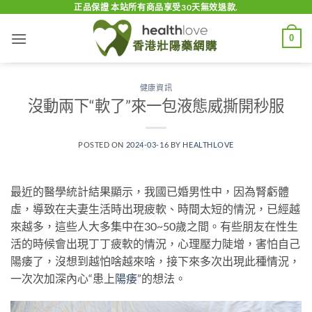
Skip
正品保證 本站所有商品享受30天無效退款.
to
0
content
健康資訊
沒動兩下“軟了”來一包液態威撕開秒服
POSTED ON
2024-03-16
BY
HEALTHLOVE
最近的醫學統計結果顯示，我國已婚男性中，因為腎虧體
虛，導致在夫妻生活時出現疲軟、時間太短的情況，已經越
來越多，這些人大多集中在30~50歲之間。有些朋友在性生
活的時候會出現丁丁疲軟的情況，心理壓力陡增，害怕自己
陽痿了，沒想到越怕啥越來啥，接下來多次出現此種情況，
一次次加深內心“患上
陽痿
”的想法。