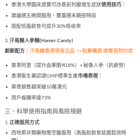
香港大學臨床證實可改善前列腺增生症狀​
使用技巧
​：
建議週五晚間服用，覆蓋週末親密時段
搭配低脂飲食可提升30%吸收率
3. ​
汗馬糖人參糖(Hamer Candy)
創新配方
​：
汗馬糖
香港現貨正品 <<點擊購買 順豐貨到付款
東革阿里（提升血睾酮90.8%）+ 秘魯人參（抗疲勞）
香港衛生署認證GMP標準生產​
市場表現
​：
單夜銷售額突破10萬港元
用戶複購率達73%
三、科學使用指南與風險規避
1. ​
正確服用方式
西地那非類藥物需空腹服用（高脂肪飲食延遲起效時