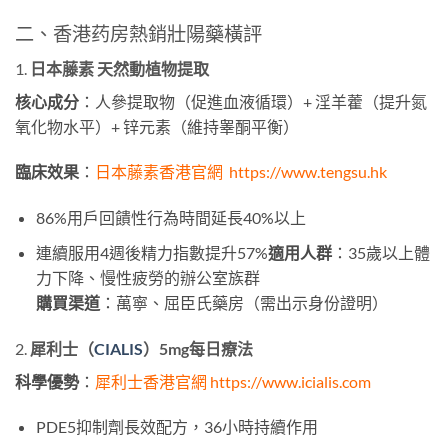
二、香港药房熱銷壯陽藥橫評
1. ​
日本藤素 天然動植物提取
核心成分
​：人參提取物（促進血液循環）+ 淫羊藿（提升氮
氧化物水平）+ 锌元素（維持睾酮平衡）
臨床效果
​：
日本藤素
香港官網
https://www.tengsu.hk
86%用戶回饋性行為時間延長40%以上
連續服用4週後精力指數提升57%​
適用人群
​：35歲以上體
力下降、慢性疲勞的辦公室族群
購買渠道
​：萬寧、屈臣氏藥房（需出示身份證明）
2. ​
犀利士（
CIALIS
）5mg每日療法
科學優勢
​：
犀利士香港官網
https://www.icialis.com
PDE5抑制劑長效配方，36小時持續作用