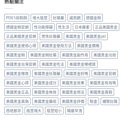
熱點關注
非）
西
效
效
值
地
果
果
不
那
分
真．
值
非
PDE5抑制劑
增大陰莖
壯陽藥
威而鋼
德國金剛
析：
有
得
液
從
咁
買？
態
德國金剛官網
性功能障礙
性生活
日本藤素
正品美國黑金
秒
勁？
藥
劑
出
醫
效
正品美國黑金官網
男性壯陽藥
美國黑金
美國黑金ptt
型
到
師
持
的
持
話
美國黑金使用心得
美國黑金使用方法
美國黑金價格
續
真
久
「目
時
相、
30
前
美國黑金剛
美國黑金剛壯陽
美國黑金副作用
美國黑金功效
間、
用
分，
PE
正
法
雙
美國黑金台灣官網
美國黑金吃法
美國黑金哪裡買
最
確
與
效
有
用
香
機
美國黑金哪買
美國黑金壯陽藥
美國黑金好嗎
美國黑金官網
效
法
港
制
之
與
法
與
美國黑金心得
美國黑金成分
美國黑金效果
美國黑金有效嗎
一」
副
律
安
係
作
紅
全
美國黑金正品
美國黑金無效
美國黑金用法
美國黑金真假
邊
用
線〉
用
層
完
中
美國黑金真偽
美國黑金藥局
美國黑金評價
腎虛
補腎壯陽
法
意
整
完
思，
評
西地那非
陰莖增大
陰莖短小
陽痿早洩
整
邊
測
解
類
指
析〉
人
南〉
中
先
中