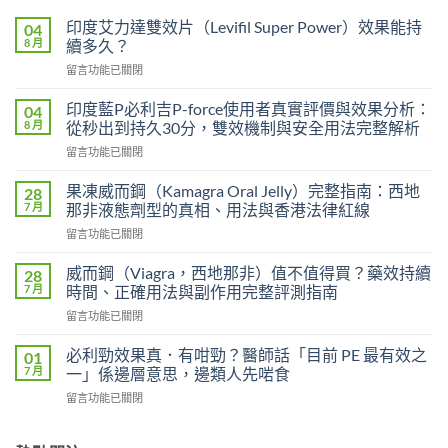
印度艾力達雙效片（Levifil Super Power）效果能持
04
8 月
續多久？
在
留言功能已關閉
〈印
度
印度藍P必利吉P-force使用者真實評價與效果分析：
04
艾
8 月
從秒出到持久30分，雙效機制與安全用法完整解析
力
在
留言功能已關閉
達
〈印
雙
度
效
果凍威而鋼（Kamagra Oral Jelly）完整指南：西地
28
藍
片
7 月
那非液態劑型的真相、用法與香港法律紅線
P
（Levifil
在
留言功能已關閉
必
Super
〈果
利
Power）
凍
吉
威而鋼（Viagra，西地那非）值不值得買？藥效持續
28
效
威
P-
7 月
時間、正確用法與副作用完整評測指南
果
而
force
能
在
留言功能已關閉
鋼
使
持
〈威
（Kamagra
用
續
而
Oral
必利勁效果真．有咁勁？醫師話「目前 PE 最有效之
01
者
多
鋼
Jelly）
7 月
一」係邊層意思，邊類人先啱食
真
久？〉
（Viagra，
完
實
中
在
留言功能已關閉
西
整
評
〈必
地
指
價
利
那
南：
與
勁