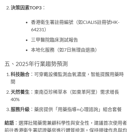
決策因素TOP3
​：
香港衛生署註冊編號（如CIALIS註冊號HK-
64231）
三甲醫院臨床測試報告
本地化服務（如7日無理由退換）
五、2025年行業趨勢預測
科技融合
​：可穿戴設備監測血氧濃度，智能提醒用藥時
間
天然養生
​：東南亞珍稀草本（如東革阿里）需求增長
40%
服務升級
​：藥房提供「用藥指導+心理諮詢」組合套餐
結語
​：選擇壯陽藥需兼顧科學性與安全性，建議首次使用者
前往香港衛生署認證藥房進行體質檢測。保持規律作息與均