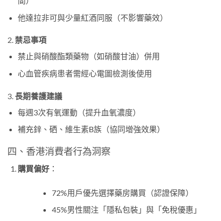
間）
他達拉非可與少量紅酒同服（不影響藥效）
2. ​
禁忌事項
禁止與硝酸酯類藥物（如硝酸甘油）併用
心血管疾病患者需經心電圖檢測後使用
3. ​
長期養護建議
每週3次有氧運動（提升血氧濃度）
補充鋅、硒、維生素B族（協同增強效果）
四、香港消費者行為洞察
購買偏好
​：
72%用戶優先選擇藥房購買（認證保障）
45%男性關注「隱私包裝」與「免稅優惠」