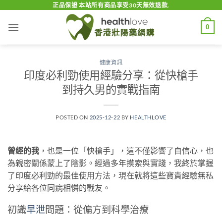
Skip
正品保證 本站所有商品享受30天無效退款.
to
0
content
健康資訊
印度必利勁使用經驗分享：從快槍手
到持久男的實戰指南
POSTED ON
2025-12-22
BY
HEALTHLOVE
曾經的我
，也是一位「快槍手」，這不僅影響了自信心，也
為親密關係蒙上了陰影。經過多年摸索與實踐，我終於掌握
了印度必利勁的最佳使用方法，現在就將這些寶貴經驗無私
分享給各位同病相憐的戰友。
初識
早泄
問題：從偏方到科學治療