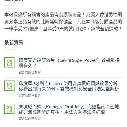
本站保證所有銷售的產品均為原裝正品！為廣大香港男性朋
友分享正品有效的壯陽延時保健品。凡在本商城訂購產品的
一律享受9折優惠！且享受7天的試用保障，無效全額退款！
最新資訊
印度艾力達雙效片（Levifil Super Power）效果能持
04
8 月
續多久？
在
留言功能已關閉
〈印
度
印度藍P必利吉P-force使用者真實評價與效果分析：
04
艾
8 月
從秒出到持久30分，雙效機制與安全用法完整解析
力
在
留言功能已關閉
達
〈印
雙
度
效
果凍威而鋼（Kamagra Oral Jelly）完整指南：西地
28
藍
片
7 月
那非液態劑型的真相、用法與香港法律紅線
P
（Levifil
在
留言功能已關閉
必
Super
〈果
利
Power）