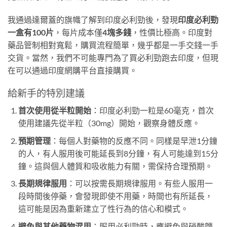
我通過達爾蓋的旗幟了解到印度必利勁後，發現
印度必利勁
一盒有100片
，每片成本僅
4塊多錢
，性價比極高。印度對
藥品管制相對寬鬆，購買流程簡單，幾乎都是一手交錢一手
交貨。當然，我們不可能專門為了買必利勁跑去印度，但現
在可以通過印度網購平台直接購買。
給新手的特別建議
首次使用從半粒開始
：印度必利勁一粒是60毫克，首次
使用建議先從半粒（30mg）開始，觀察身體反應。
預期管理
：每個人對藥物的反應不同。同樣是早泄1分鐘
的人，有人服用後可能延長到8分鐘，有人可能達到15分
鐘。這與個人體質和吸收能力有關，需保持合理預期。
長期規律服用
：可以按需長期規律服用。有些人服用一
段時間後停藥，會發現即使不用藥，時間也有所延長，
這可能是因為重新建立了性行為的信心和模式。
避免與其他藥物混用
：服用必利勁時，應避免與硝酸鹽