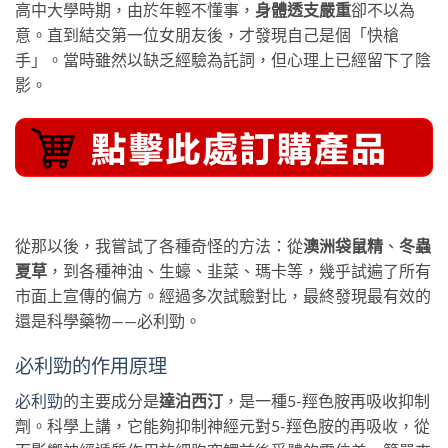
高中大學時期，由於年輕不懂事，
身體透支嚴重
卻不以為
意。直到結交第一位女朋友後，才發現自己是個「快槍
手」。當時雖然以缺乏經驗為託詞，但心理上已經留下了陰
影。
從那以後，我嘗試了各種奇怪的方法：從
澳洲袋鼠精
、
冬蟲
夏草
，到各種神油、生蠔、韭菜、瑪卡等，幾乎試遍了所有
市面上宣傳的偏方。經過多次試驗對比，最終發現最有效的
還是科學藥物——必利勁。
必利勁的作用原理
必利勁
的主要成分是
達泊西汀
，是一種5-羥色胺再吸收抑制
劑。科學上講，它能夠抑制神經元對5-羥色胺的再吸收，從