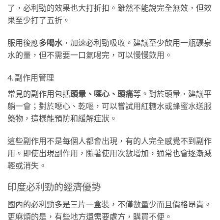
了，必利勁的效果也大打折扣。雖然不能說完全無效，但效
果至少打了五折。
服用後應
多喝水
，加速必利勁吸收。建議至少飲用一瓶礦泉
水的量，但不需要一口氣喝完，可以慢慢飲用。
4. 副作用管理
常見的副作用包括
頭暈、噁心、頭痛
等。對於頭暈，建議平
躺一會；對於噁心、乾嘔，可以嘗試用紅糖水或蜂蜜水送服
藥物，這樣能預防和緩解症狀。
這些副作用不是每個人都會出現，有的人完全感覺不到副作
用。即使出現副作用，隨著使用次數增加，通常也會逐漸減
輕或消失。
印度必利勁的經濟優勢
國內的必利勁多是三片一盒裝，不僅數量少而且價格昂貴。
更麻煩的是，有些地方還需要處方，購買不便。