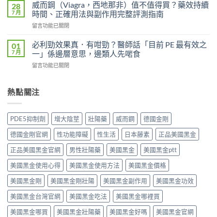
凍
吉
威而鋼（Viagra，西地那非）值不值得買？藥效持續
28
效
威
P-
7 月
時間、正確用法與副作用完整評測指南
果
而
force
能
在
留言功能已關閉
鋼
使
持
〈威
（Kamagra
用
續
而
Oral
必利勁效果真．有咁勁？醫師話「目前 PE 最有效之
01
者
多
鋼
Jelly）
7 月
一」係邊層意思，邊類人先啱食
真
久？〉
（Viagra，
完
實
中
在
留言功能已關閉
西
整
評
〈必
地
指
價
利
那
南：
與
勁
熱點關注
非）
西
效
效
值
地
果
果
不
那
分
真．
值
非
PDE5抑制劑
增大陰莖
壯陽藥
威而鋼
德國金剛
析：
有
得
液
從
咁
買？
態
德國金剛官網
性功能障礙
性生活
日本藤素
正品美國黑金
秒
勁？
藥
劑
出
醫
效
正品美國黑金官網
男性壯陽藥
美國黑金
美國黑金ptt
型
到
師
持
的
持
話
美國黑金使用心得
美國黑金使用方法
美國黑金價格
續
真
久
「目
時
相、
30
前
美國黑金剛
美國黑金剛壯陽
美國黑金副作用
美國黑金功效
間、
用
分，
PE
正
法
雙
美國黑金台灣官網
美國黑金吃法
美國黑金哪裡買
最
確
與
效
有
用
香
機
美國黑金哪買
美國黑金壯陽藥
美國黑金好嗎
美國黑金官網
效
法
港