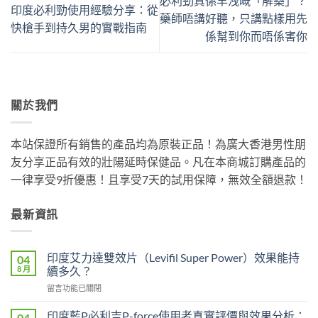
必利勁真係早洩嘅「解藥」？
印度必利勁使用經驗分享：從
藥師唔講好聽，只講點樣用先
快槍手到持久男的實戰指南
係幫到你而唔係害你
關於我們
本站保證所有銷售的產品均為原裝正品！為廣大香港男性朋
友分享正品有效的壯陽延時保健品。凡在本商城訂購產品的
一律享受9折優惠！且享受7天的試用保障，無效全額退款！
最新資訊
印度艾力達雙效片（Levifil Super Power）效果能持
04
8 月
續多久？
在
留言功能已關閉
〈印
度
印度藍P必利吉P-force使用者真實評價與效果分析：
04