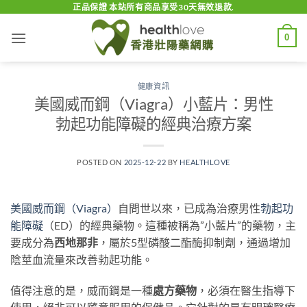
Skip
正品保證 本站所有商品享受30天無效退款.
to
0
content
健康資訊
美國威而鋼（Viagra）小藍片：男性
勃起功能障礙的經典治療方案
POSTED ON
2025-12-22
BY
HEALTHLOVE
美國威而鋼（Viagra）
自問世以來，已成為治療男性
勃起功
能障礙
（ED）的經典藥物。這種被稱為”小藍片”的藥物，主
要成分為
西地那非
，屬於5型磷酸二酯酶抑制劑，通過增加
陰莖血流量來改善勃起功能。
值得注意的是，威而鋼是一種
處方藥物
，必須在醫生指導下