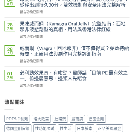
艾
8 月
從秒出到持久30分，雙效機制與安全用法完整解析
力
在
留言功能已關閉
達
〈印
雙
度
效
果凍威而鋼（Kamagra Oral Jelly）完整指南：西地
28
藍
片
7 月
那非液態劑型的真相、用法與香港法律紅線
P
（Levifil
在
留言功能已關閉
必
Super
〈果
利
Power）
凍
吉
威而鋼（Viagra，西地那非）值不值得買？藥效持續
28
效
威
P-
7 月
時間、正確用法與副作用完整評測指南
果
而
force
能
在
留言功能已關閉
鋼
使
持
〈威
（Kamagra
用
續
而
Oral
必利勁效果真．有咁勁？醫師話「目前 PE 最有效之
01
者
多
鋼
Jelly）
7 月
一」係邊層意思，邊類人先啱食
真
久？〉
（Viagra，
完
實
中
在
留言功能已關閉
西
整
評
〈必
地
指
價
利
那
南：
與
勁
熱點關注
非）
西
效
效
值
地
果
果
不
那
分
真．
值
非
PDE5抑制劑
增大陰莖
壯陽藥
威而鋼
德國金剛
析：
有
得
液
從
咁
買？
態
德國金剛官網
性功能障礙
性生活
日本藤素
正品美國黑金
秒
勁？
藥
劑
出