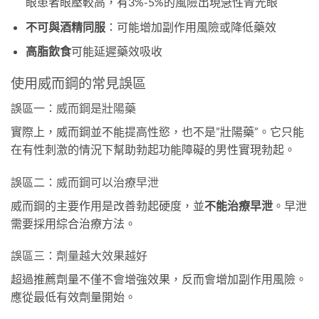
眼患者眼壓較高，有3%-5%的風險出現急性青光眼
不可與酒精同服
：可能增加副作用風險或降低藥效
高脂飲食
可能延遲藥效吸收
使用威而鋼的常見誤區
誤區一：威而鋼是壯陽藥
實際上，威而鋼並不能提高性慾，也不是”壯陽藥”。它只能
在有性刺激的情況下幫助勃起功能障礙的男性實現勃起。
誤區二：威而鋼可以治療早泄
威而鋼的主要作用是改善勃起硬度，並
不能治療早泄
。早泄
需要採用綜合治療方法。
誤區三：劑量越大效果越好
超過推薦劑量不僅不會增強效果，反而會增加副作用風險。
應從最低有效劑量開始。