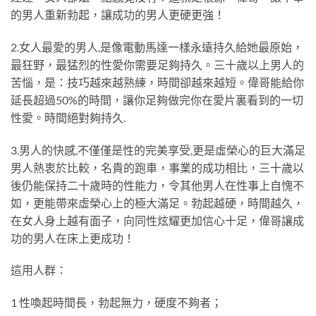
的男人重新勃起，讓成功的男人更硬更強！
2.女人最愛的男人,是像電動馬達一樣永遠持久給她最原始，
最狂野，最猛烈的性愛你需要足夠持久。三十歲以上男人的
苦惱，是：技巧越來越熟練，時間卻越來越短。偉哥能給你
延長超過50%的時間，讓你足夠做完你在愛片裏看到的一切
性愛。時間絕對夠持久.
3.男人的快感,不僅僅是性的完美享受,更是虛榮心的巨大滿足
男人熱衷於比較，名貴的跑車，事業的成功相比，三十歲以
後仍能保持二十歲時的性能力，令其他男人在性事上自愧不
如，更能帶來虛榮心上的極大滿足。勃起越硬，時間越久，
在女人身上越有面子，向同性炫耀更加信心十足，偉哥讓成
功的男人在床上更成功！
這用人群：
1 性喚起時間長，勃起無力，硬度不夠者；