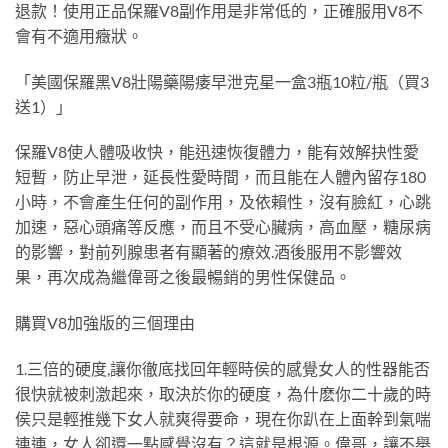
退款！使用正品保羅V8副作用是非常低的，正確服用V8不
會有不適用癥狀。
「美國保羅黑V8壯陽藥陽痿早泄克星一盒3瓶10粒/瓶（買3
送1）」
保羅V8使人體吸收快，能迅速恢復體力，能有效解抉性愛
短暫，防止早泄，延長性愛時間，而且能在人體內留存180
小時，不會產生任何的副作用，及依賴性，沒有臉紅，心跳
加速，惡心頭痛等反應，而且不受心臟病，高血壓，糖尿病
的影響，對前列腺患者有顯著的療效.酒後服用不影響效
果，再次成為繼偉哥之後最暢銷的男性保健品。
購買V8加強版的三個理由
1.三倍的硬度,讓你徹底找回年輕時侯的感覺女人的性器能否
很快就被刺激起來，取決於你的硬度，為什麽你二十歲的時
侯只是輕推幾下女人就爽得要命，現在你趴在上面幹到氣喘
連連，女人卻還一點感覺沒有？這就是根源。偉哥，讓不舉