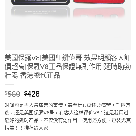
美國保羅V8|美國紅鑽偉哥|效果明顯客人評
價超高|保羅V8正品保證無副作用|延時助勃
壯陽|香港總代正品
Original
Current
580
428
$
$
price
price
时间短是男人最痛苦的事情，甚至比JJ短还要痛苦，千挑万
was:
is:
选，还是美国保罗V8号，有客人这样评价V8：这是我用过
$580.
$428.
最好的延时产品，不仅没有副作用，使用还方便，包装尤其
精美！
！
推荐给大家