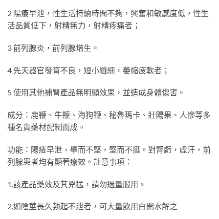
2 陽痿早泄，性生活持續時間不夠，興奮和敏感度低，性生
活品質低下，射精無力，射精疼痛者；
3 前列腺炎，前列腺增生。
4 先天器官發育不良，短小纖細，萎縮疲軟者；
5 使用其他補腎產品無明顯效果，並造成身體傷害。
成分：鹿鞭、牛鞭、海狗鞭、秘魯瑪卡、壯陽果、人慘等多
種名貴藥材配制而成。
功能：陽痿早泄，舉而不堅，堅而不挺。對腎虧，虛汗，前
列腺患者均有顯著療效。註意事項：
1.該產品藥效及其兇猛，請勿過量服用。
2.如陰莖長久勃起不泄者，可大量飲用白開水解之