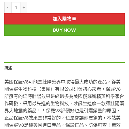
美國保羅V8|美國紅鑽偉哥|效果明顯客人評價超高|保羅V8正品保證無
加入購物車
BUY NOW
描述
美國保羅V8可能是壯陽藥界中取得最大成功的產品，從美
國保羅生物科技（集團）有限公司研發初心來看，保羅V8
所擁有的延時壯陽效果是經過多為美國俄羅斯精英科學家合
作研發，采用最先進的生物科技，才誕生這麽一款讓壯陽藥
界大地震的藥品！！保羅V8評價好也是引爆銷量的原因，
正品保羅V8效果是非常好的，也是會讓你震驚的，本站美
國保羅V8是純美國進口產品，保證正品、防偽可查！無效