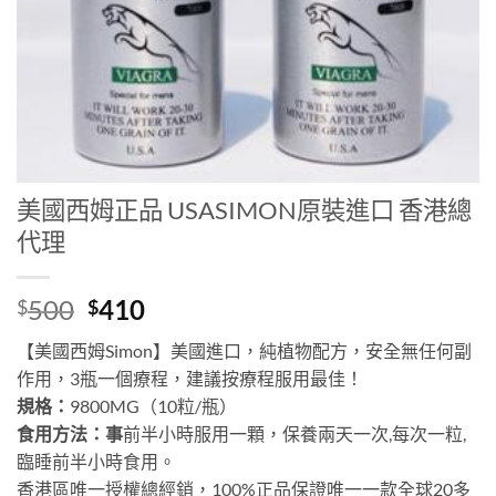
美國西姆正品 USASIMON原裝進口 香港總
代理
Original
Current
500
410
$
$
price
price
【美國西姆Simon】美國進口，純植物配方，安全無任何副
was:
is:
作用，3瓶一個療程，建議按療程服用最佳！
$500.
$410.
規格：
9800MG（10粒/瓶）
食用方法：事
前半小時服用一顆，保養兩天一次,每次一粒,
臨睡前半小時食用。
香港區唯一授權總經銷，100%正品保證唯一一款全球20多