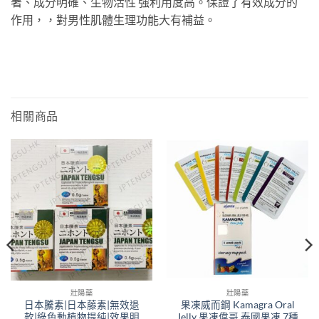
著、成分明確、生物活性 強利用度高。保證了有效成分的
作用，，對男性肌體生理功能大有補益。
相關商品
壯陽藥
壯陽藥
日本騰素|日本藤素|無效退
果凍威而鋼 Kamagra Oral
款|綠色動植物提純|效果明
Jelly 果凍偉哥 泰國果凍 7種