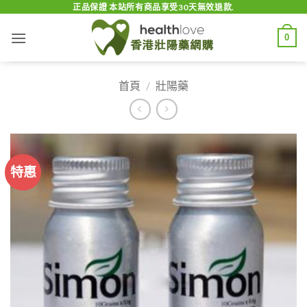
Skip
正品保證 本站所有商品享受30天無效退款.
to
0
content
首頁
/
壯陽藥
特惠