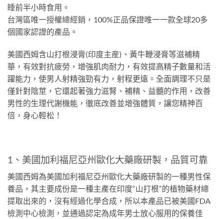
睡前半小時食用。
台灣區唯一授權總經銷，100%正品保證唯一一款全球20多
個國家認證的產品。
美國西姆含山打根浸膏(印度主産)、黃牛鞭浸膏等滋補精
華，有效對抗疲勞，增強肌肉耐力，有效提高精子數量和活
躍能力，使男人射精強勁有力，射程更遠。全面調理不只是
僅針對陰莖，它還起著強力滋腎、補精、益髓的作用，改善
男性的生理代謝機能，徹底改善並增強體質，讓您精神百
倍，身心輕松！
1、美國加利福尼亞州歐化大藥廠研製，品質可靠
美國西姆為美國加利福尼亞州歐化大藥廠研製的一種男性保
養品，其主要成份是一種主產在印度“山打根”的植物藥材總
提取出來的，沒有經過化學合成，所以本產品已被美國FDA
檢測中心檢測，並通過認定為成年男士放心服用的保養佳