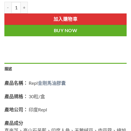
Hypower|印度金馬膠囊|Ayurvedic|MUSLI CAPSULE|金剛馬|
加入購物車
BUY NOW
描述
產品名稱：
Repl
金剛馬油膠囊
產品規格：
30粒/盒
產地公司：
印度Repl
產品成分
喜來芝、高山石吊藍、印度人參、天鵝絨豆、肉豆蔻、總旭