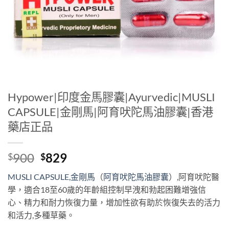
Hypower|印度金馬膠囊|Ayurvedic|MUSLI
CAPSULE|金剛馬|阿育吠陀馬油膠囊|香港
藥店正品
Original
Current
900
829
$
$
price
price
MUSLI CAPSULE,
金剛馬
（
阿育吠陀馬油膠囊
）,阿育吠陀醫
was:
is:
學，適合18至60歲的年齡組控制早洩和勃起困難增強信
$900.
$829.
心、精力和耐力恢復力量，增加性欲有助於恢復失去的活力
和活力,多種草藥。