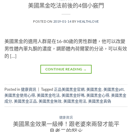
美國黑金吃法前後的4個小竅門
POSTED ON
2019-01-14
BY
HEALTHLOVE
美國黑金的適用人群是在16-80歲的男性群體，他可以改變
男性體內睪丸酮的濃度，調節體內荷爾蒙的分泌，可以有效
的 […]
CONTINUE READING
→
Posted in
健康資訊
|
Tagged
正品美國黑金官網
,
美國黑金
,
美國黑金ptt
,
美國黑金使用心得
,
美國黑金吃法
,
美國黑金好嗎
,
美國黑金心得
,
美國黑金
成分
,
美國黑金正品
,
美國黑金無效
,
美國黑金用法
,
美國黑金真偽
健康資訊
美國黑金效果一級棒！跟老婆來兩發才能平
息老二的怒火