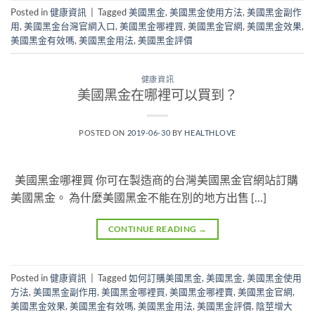
Posted in
健康資訊
|
Tagged
美國黑金
,
美國黑金使用方法
,
美國黑金副作
用
,
美國黑金台灣官網入口
,
美國黑金哪裡買
,
美國黑金官網
,
美國黑金效果
,
美國黑金有效嗎
,
美國黑金用法
,
美國黑金評價
健康資訊
美國黑金在哪裡可以買到？
POSTED ON
2019-06-30
BY
HEALTHLOVE
美國黑金哪裡買 你可在製造商的台灣美國黑金官網站訂購
美國黑金。 為什麼美國黑金不能在別的地方出售 […]
CONTINUE READING
→
Posted in
健康資訊
|
Tagged
如何訂購美國黑金
,
美國黑金
,
美國黑金使用
方法
,
美國黑金副作用
,
美國黑金哪裡買
,
美國黑金哪裡賣
,
美國黑金官網
,
美國黑金效果
,
美國黑金有效嗎
,
美國黑金用法
,
美國黑金評價
,
陰莖增大