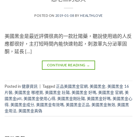
POSTED ON
2019-01-08
BY
HEALTHLOVE
美國黑金是最近評價很高的一款壯陽藥，聽說使用過的人反
應都很好，主打短時間內能快速勃起，刺激睪丸分泌睪固
酮，延長 […]
CONTINUE READING
→
Posted in
健康資訊
|
Tagged
正品美國黑金官網
,
美國黑金
,
美國黑金 16
片裝
,
美國黑金 哪裡買
,
美國黑金 壯陽
,
美國黑金 好嗎
,
美國黑金 官網
,
美
國黑金ptt
,
美國黑金使用心得
,
美國黑金剛壯陽
,
美國黑金好嗎
,
美國黑金心
得
,
美國黑金成分
,
美國黑金有效嗎
,
美國黑金正品
,
美國黑金無效
,
美國黑
金用法
,
美國黑金真偽