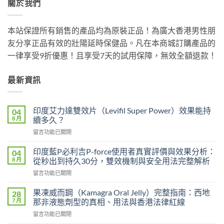
關於我們
本站保證所有銷售的產品均為原裝正品！為廣大香港男性朋
友分享正品有效的壯陽延時保健品。凡在本商城訂購產品的
一律享受9折優惠！且享受7天的試用保障，無效全額退款！
最新資訊
印度艾力達雙效片（Levifil Super Power）效果能持
04
8 月
續多久？
在
留言功能已關閉
〈印
度
印度藍P必利吉P-force使用者真實評價與效果分析：
04
艾
8 月
從秒出到持久30分，雙效機制與安全用法完整解析
力
在
留言功能已關閉
達
〈印
雙
度
效
果凍威而鋼（Kamagra Oral Jelly）完整指南：西地
28
藍
片
7 月
那非液態劑型的真相、用法與香港法律紅線
P
（Levifil
在
留言功能已關閉
必
Super
〈果
利