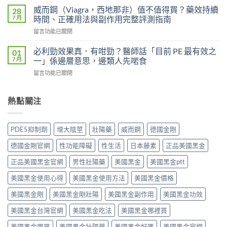
Power）
凍
吉
威而鋼（Viagra，西地那非）值不值得買？藥效持續
28
效
威
P-
7 月
時間、正確用法與副作用完整評測指南
果
而
force
能
在
留言功能已關閉
鋼
使
持
〈威
（Kamagra
用
續
而
Oral
必利勁效果真．有咁勁？醫師話「目前 PE 最有效之
01
者
多
鋼
Jelly）
7 月
一」係邊層意思，邊類人先啱食
真
久？〉
（Viagra，
完
實
中
在
留言功能已關閉
西
整
評
〈必
地
指
價
利
那
南：
與
勁
熱點關注
非）
西
效
效
值
地
果
果
不
那
分
真．
值
非
PDE5抑制劑
增大陰莖
壯陽藥
威而鋼
德國金剛
析：
有
得
液
從
咁
買？
態
德國金剛官網
性功能障礙
性生活
日本藤素
正品美國黑金
秒
勁？
藥
劑
出
醫
效
正品美國黑金官網
男性壯陽藥
美國黑金
美國黑金ptt
型
到
師
持
的
持
話
美國黑金使用心得
美國黑金使用方法
美國黑金價格
續
真
久
「目
時
相、
30
前
美國黑金剛
美國黑金剛壯陽
美國黑金副作用
美國黑金功效
間、
用
分，
PE
正
法
雙
美國黑金台灣官網
美國黑金吃法
美國黑金哪裡買
最
確
與
效
有
用
香
機
美國黑金哪買
美國黑金壯陽藥
美國黑金好嗎
美國黑金官網