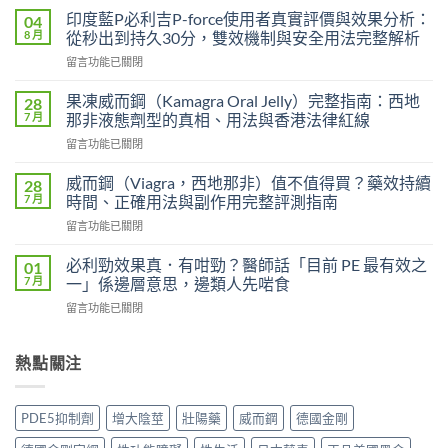
度
印度藍P必利吉P-force使用者真實評價與效果分析：
04
艾
8 月
從秒出到持久30分，雙效機制與安全用法完整解析
力
在
留言功能已關閉
達
〈印
雙
度
效
果凍威而鋼（Kamagra Oral Jelly）完整指南：西地
28
藍
片
7 月
那非液態劑型的真相、用法與香港法律紅線
P
（Levifil
在
留言功能已關閉
必
Super
〈果
利
Power）
凍
吉
威而鋼（Viagra，西地那非）值不值得買？藥效持續
28
效
威
P-
7 月
時間、正確用法與副作用完整評測指南
果
而
force
能
在
留言功能已關閉
鋼
使
持
〈威
（Kamagra
用
續
而
Oral
必利勁效果真．有咁勁？醫師話「目前 PE 最有效之
01
者
多
鋼
Jelly）
7 月
一」係邊層意思，邊類人先啱食
真
久？〉
（Viagra，
完
實
中
在
留言功能已關閉
西
整
評
〈必
地
指
價
利
那
南：
與
勁
熱點關注
非）
西
效
效
值
地
果
果
不
那
分
真．
值
非
PDE5抑制劑
增大陰莖
壯陽藥
威而鋼
德國金剛
析：
有
得
液
從
咁
買？