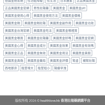
態
德國金剛官網
性功能障礙
性生活
日本藤素
正品美國黑金
秒
勁？
藥
劑
出
醫
效
正品美國黑金官網
男性壯陽藥
美國黑金
美國黑金ptt
型
到
師
持
的
持
話
美國黑金使用心得
美國黑金使用方法
美國黑金價格
續
真
久
「目
時
相、
30
前
美國黑金剛
美國黑金剛壯陽
美國黑金副作用
美國黑金功效
間、
用
分，
PE
正
法
雙
美國黑金台灣官網
美國黑金吃法
美國黑金哪裡買
最
確
與
效
有
用
香
機
美國黑金哪買
美國黑金壯陽藥
美國黑金好嗎
美國黑金官網
效
法
港
制
之
與
法
與
美國黑金心得
美國黑金成分
美國黑金效果
美國黑金有效嗎
一」
副
律
安
係
作
紅
全
美國黑金正品
美國黑金無效
美國黑金用法
美國黑金真假
邊
用
線〉
用
層
完
中
美國黑金真偽
美國黑金藥局
美國黑金評價
腎虛
補腎壯陽
法
意
整
完
思，
評
西地那非
陰莖增大
陰莖短小
陽痿早洩
整
邊
測
解
類
指
析〉
人
南〉
中
先
中
啱
食〉
中
版权所有 2026 ©
healthlove.hk 香港壯陽藥網購平台