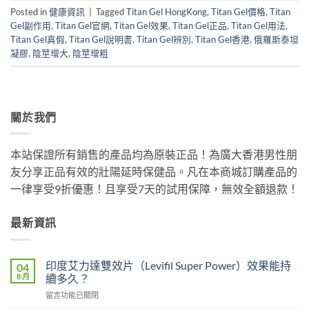
Posted in
健康資訊
|
Tagged
Titan Gel HongKong
,
Titan Gel價格
,
Titan
Gel副作用
,
Titan Gel官網
,
Titan Gel效果
,
Titan Gel正品
,
Titan Gel用法
,
Titan Gel真假
,
Titan Gel說明書
,
Titan Gel辨別
,
Titan Gel香港
,
俄羅斯泰坦
凝膠
,
陰莖增大
,
陰莖增粗
關於我們
本站保證所有銷售的產品均為原裝正品！為廣大香港男性朋
友分享正品有效的壯陽延時保健品。凡在本商城訂購產品的
一律享受9折優惠！且享受7天的試用保障，無效全額退款！
最新資訊
印度艾力達雙效片（Levifil Super Power）效果能持
04
8 月
續多久？
在
留言功能已關閉
〈印